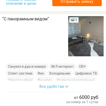
Отправить заявку
описание и цены
"С панорамным видом"
9
Санузел и душ в номере
Wi-Fi интернет
СВЧ
Сплит-система
Фен
Холодильник
Цифровое ТВ
Электрочайник
Вешалка
Кровати односпальные
Все удобства
Кровать двуспальная
Обеденный стол
Посуда
Стол
Стулья
Терраса
Тумбочки
Шкаф
6000
руб
от
за номер за 1 сутки