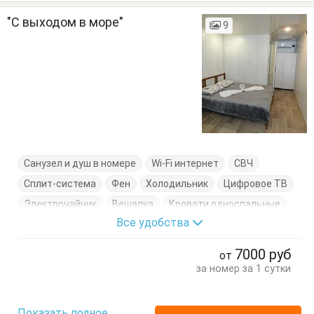
"С выходом в море"
9
Санузел и душ в номере
Wi-Fi интернет
СВЧ
Сплит-система
Фен
Холодильник
Цифровое ТВ
Электрочайник
Вешалка
Кровати односпальные
Все удобства
Кровать двуспальная
Посуда
Терраса
Тумбочки
Шкаф
7000
руб
от
за номер за 1 сутки
Показать полное