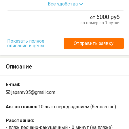
Все удобства
Журнальный столик
Кровать двуспальная
Обеденный стол
Посуда
Стол
Стулья
6000
руб
от
Терраса
Тумбочки
Шкаф
за номер за 1 сутки
Показать полное
Отправить заявку
описание и цены
Описание
E-mail:
japanrv35@gmail.com
Автостоянка:
10 авто перед зданием (бесплатно)
Расстояния:
- пляж песчано-ракушечный - 0 минут (на пляже)