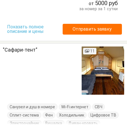
5000
руб
от
Терраса
Тумбочки
Шкаф
за номер за 1 сутки
Показать полное
Отправить заявку
описание и цены
"Сафари-тент"
11
Санузел и душ в номере
Wi-Fi интернет
СВЧ
Сплит-система
Фен
Холодильник
Цифровое ТВ
Электрочайник
Вешалка
Диван-кровать