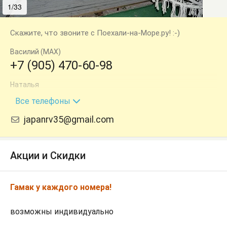
1/33
2/33
Скажите, что звоните с Поехали-на-Море.ру! :-)
Василий (MAX)
+7 (905) 470-60-98
Наталья
+7 (918) 326-51-77
Все телефоны
japanrv35@gmail.com
Акции и Скидки
Гамак у каждого номера!
возможны индивидуально