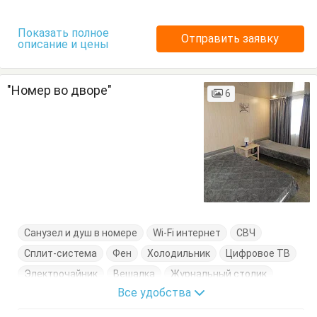
Показать полное
Отправить заявку
описание и цены
"Номер во дворе"
6
Санузел и душ в номере
Wi-Fi интернет
СВЧ
Сплит-система
Фен
Холодильник
Цифровое ТВ
Электрочайник
Вешалка
Журнальный столик
Все удобства
Кровати односпальные
Кровать двуспальная
Обеденный стол
Посуда
Стол
Стулья