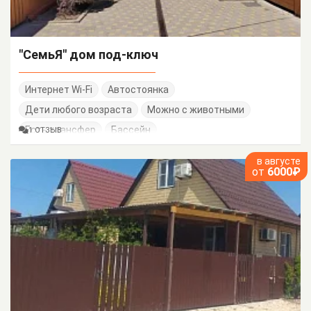
"СемьЯ" дом под-ключ
Интернет Wi-Fi
Автостоянка
Дети любого возраста
Можно с животными
Есть трансфер
Бассейн
1 ОТЗЫВ
в августе
от
6000₽