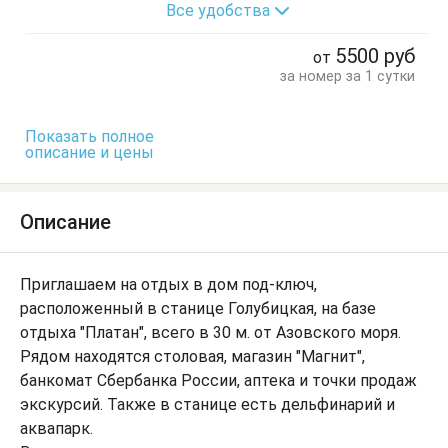
Все удобства
Кровати двуспальные
Кровати односпальные
Кухонный стол
Обеденный стол
Посуда
5500
руб
от
Тумбочки
Шкаф
за номер за 1 сутки
Показать полное
описание и цены
Описание
Приглашаем на отдых в дом под-ключ,
расположенный в станице Голубицкая, на базе
отдыха "Платан", всего в 30 м. от Азовского моря.
Рядом находятся столовая, магазин "Магнит",
банкомат Сбербанка России, аптека и точки продаж
экскурсий. Также в станице есть дельфинарий и
аквапарк.