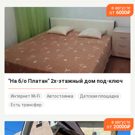
в августе
от
6000₽
"На б/о Платан" 2х-этажный дом под-ключ
Интернет Wi-Fi
Автостоянка
Детская площадка
Есть трансфер
в августе
от
20000₽