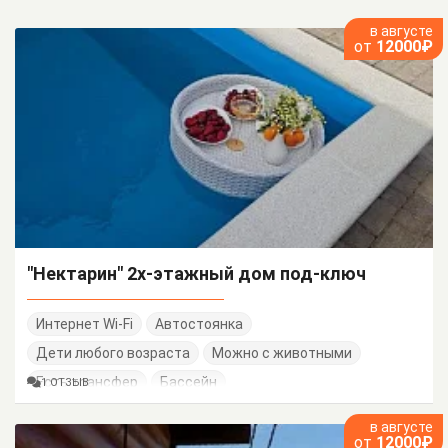
в августе
от
12000₽
"Нектарин" 2х-этажный дом под-ключ
Интернет Wi-Fi
Автостоянка
Дети любого возраста
Можно с животными
Есть трансфер
Бассейн
1 ОТЗЫВ
в августе
от
12000₽