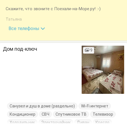
Скажите, что звоните с Поехали-на-Море.ру! :-)
Татьяна
+7 (918) 198-66-80
Все телефоны
Дом под-ключ
9
Санузел и душ в доме (раздельно)
Wi-Fi интернет
Кондиционер
СВЧ
Спутниковое ТВ
Телевизор
Холодильник
Электрочайник
Диван
Кресло