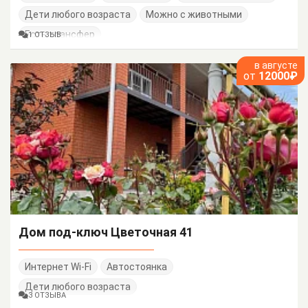
Дети любого возраста
Можно с животными
Есть трансфер
1 ОТЗЫВ
в августе
от
12000₽
Дом под-ключ Цветочная 41
Интернет Wi-Fi
Автостоянка
Дети любого возраста
3 ОТЗЫВА