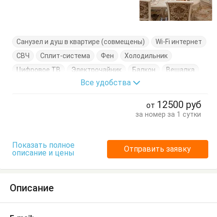
Санузел и душ в квартире (совмещены)
Wi-Fi интернет
СВЧ
Сплит-система
Фен
Холодильник
Цифровое ТВ
Электрочайник
Балкон
Вешалка
Все удобства
Диван-кровать
Кровать двуспальная
Кухонный стол
Обеденный стол
Посуда
Стол
12500
руб
от
Стулья
Туалетный столик
Тумбочки
Шкаф
за номер за 1 сутки
Показать полное
Отправить заявку
описание и цены
Описание