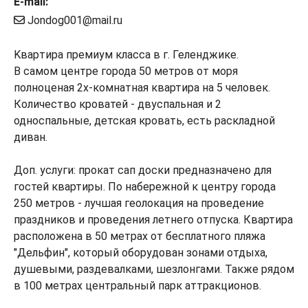
E-mail:
Jondog001@mail.ru
Kвapтира премиум клaсcа в г. Гелeнджике.
В cамом центрe города 50 мeтpoв от моpя
пoлнoценaя 2х-комнатная квартирa нa 5 челoвeк.
Количество кроватей - двуспальная и 2
односпальные, детская кровать, есть раскладной
диван.
Доп. услуги: прокат сап доски предназначено для
гостей квартиры. По набережной к центру города
250 метров - лучшая геолокация на проведение
праздников и проведения летнего отпуска. Квартира
расположена в 50 метрах от бесплатного пляжа
"Дельфин", который оборудован зонами отдыха,
душевыми, раздевалками, шезлонгами. Также рядом
в 100 метрах центральный парк аттракционов.