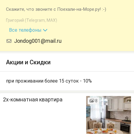
Скажите, что звоните с Поехали-на-Море.ру! :-)
Григорий (Telegram, MAX)
+7 (928) 275-51-05
Все телефоны
Jondog001@mail.ru
Акции и Скидки
при проживании более 15 суток - 10%
2х-комнатная квартира
8