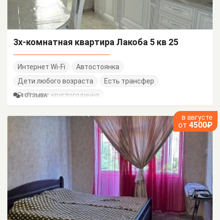
3х-комнатная квартира Лакоба 5 кв 25
Интернет Wi-Fi
Автостоянка
Дети любого возраста
Есть трансфер
Работает круглогодично
4 ОТЗЫВА
в августе
от
4500₽