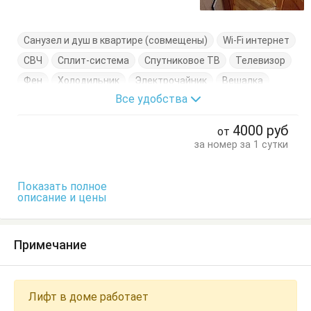
Санузел и душ в квартире (совмещены)
Wi-Fi интернет
СВЧ
Сплит-система
Спутниковое ТВ
Телевизор
Фен
Холодильник
Электрочайник
Вешалка
Все удобства
Диван-кровать
Кровать двуспальная
Кухонный стол
Обеденный стол
Посуда
Стол
4000
руб
от
Стулья
Тумбочки
Шкаф
за номер за 1 сутки
Показать полное
описание и цены
Примечание
Лифт в доме работает