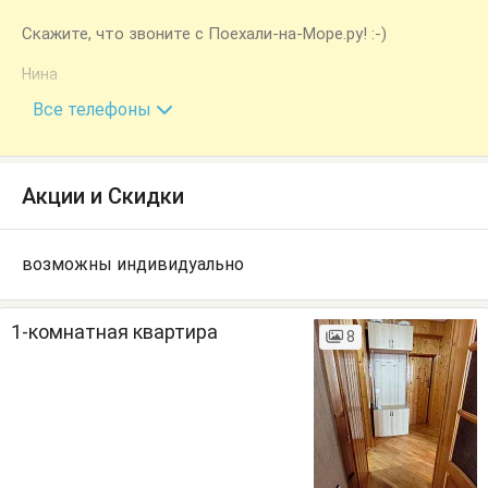
Скажите, что звоните с Поехали-на-Море.ру! :-)
Нина
+7 (940) 995-29-02
Все телефоны
Акции и Скидки
возможны индивидуально
1-комнатная квартира
8