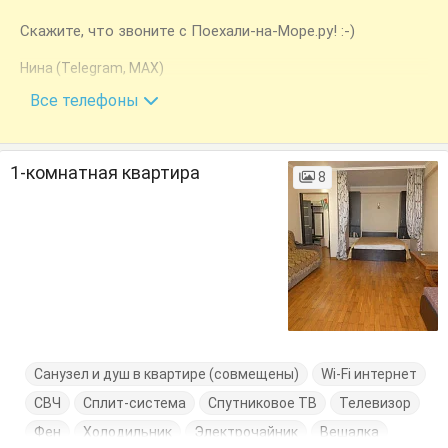
Скажите, что звоните с Поехали-на-Море.ру! :-)
Нина (Telegram, MAX)
+7 (940) 997-32-18
Все телефоны
1-комнатная квартира
8
Санузел и душ в квартире (совмещены)
Wi-Fi интернет
СВЧ
Сплит-система
Спутниковое ТВ
Телевизор
Фен
Холодильник
Электрочайник
Вешалка