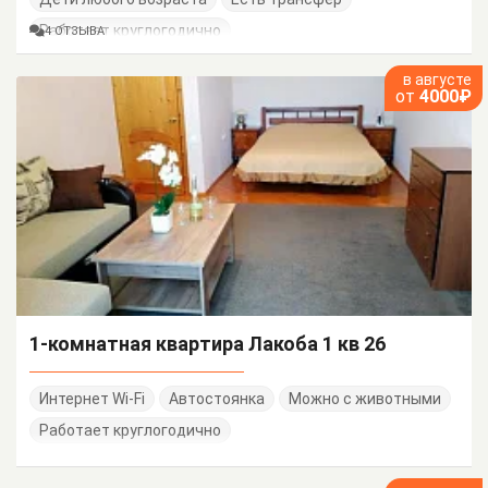
Работает круглогодично
4 ОТЗЫВА
в августе
от
4000₽
1-комнатная квартира Лакоба 1 кв 26
Интернет Wi-Fi
Автостоянка
Можно с животными
Работает круглогодично