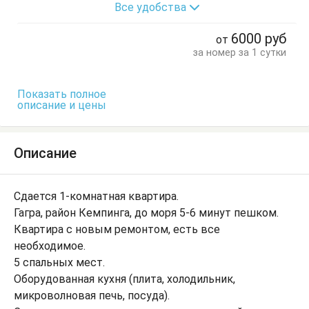
Все удобства
Диван-кровать
Кресло-кровать
Кровать двуспальная
Кухонный стол
6000
руб
от
Обеденный стол
Посуда
Шкаф
за номер за 1 сутки
Показать полное
описание и цены
Описание
Сдается 1-комнатная квартира.
Гагра, район Кемпинга, до моря 5-6 минут пешком.
Квартира с новым ремонтом, есть все
необходимое.
5 спальных мест.
Оборудованная кухня (плита, холодильник,
микроволновая печь, посуда).