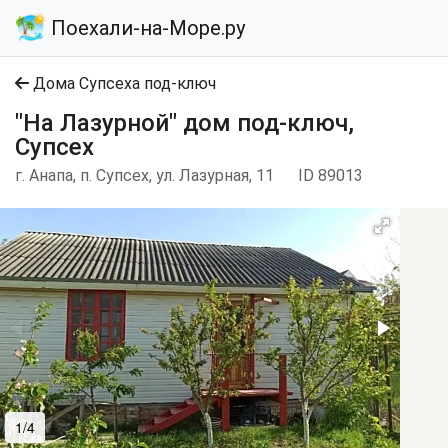
Поехали-на-Море.ру
Дома Супсеха под-ключ
"На Лазурной" дом под-ключ,
Супсех
г. Анапа, п. Супсех, ул. Лазурная, 11
ID 89013
1/4
2/4