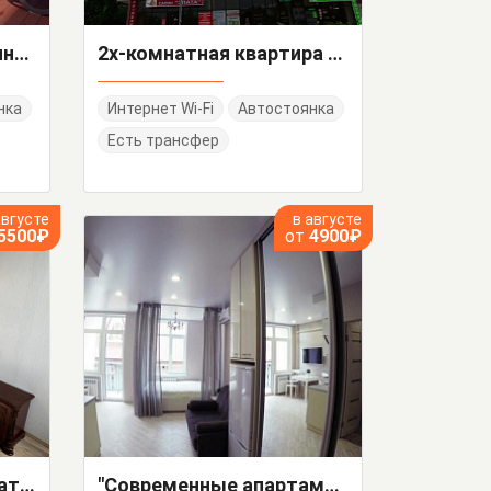
Квартира-студия Ленина 298-В/4
2х-комнатная квартира Ленина 146 кв 21
нка
Интернет Wi-Fi
Автостоянка
Есть трансфер
августе
в августе
5500₽
от
4900₽
"Евродвушка" 2х-комнатная квартира
"Современные апартаменты в центре Адлера" квартира-студия