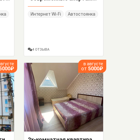
нка
Интернет Wi-Fi
Автостоянка
4 ОТЗЫВА
августе
в августе
5000₽
от
5000₽
"Райский уголок" квартира-студия
2х-комнатная квартира Фермерская 3