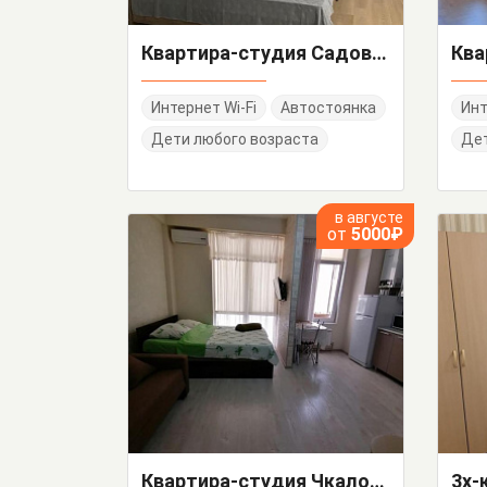
Квартира-студия Садовая 68-а кв 7
Интернет Wi-Fi
Автостоянка
Инт
Дети любого возраста
Дет
в августе
от
5000₽
Квартира-студия Чкалова 11