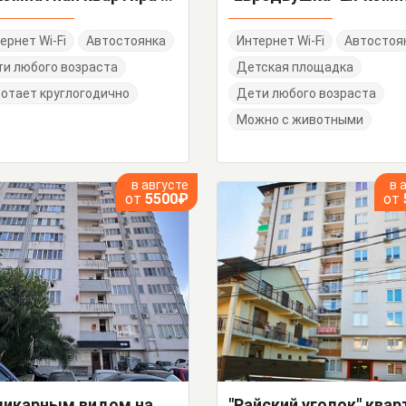
ернет Wi-Fi
Автостоянка
Интернет Wi-Fi
Автостоя
и любого возраста
Детская площадка
отает круглогодично
Дети любого возраста
Можно с животными
в августе
в 
от
5500₽
от
"С шикарным видом на море" 2х-комнатная квартира-студия