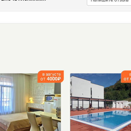
в августе
от
4000₽
от