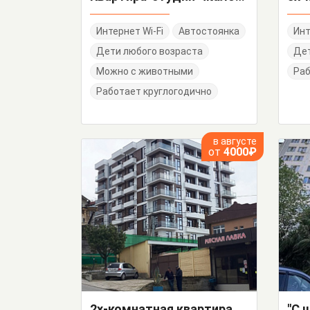
Интернет Wi-Fi
Автостоянка
Инт
Дети любого возраста
Дет
Можно с животными
Раб
Работает круглогодично
в августе
от
4000₽
2х-комнатная квартира Православная 16/1 кв 2