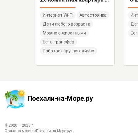
Интернет Wi-Fi
Автостоянка
Инт
Дети любого возраста
Де
Можно с животными
Ест
Есть трансфер
Работает круглогодично
Поехали-на-Море.ру
© 2020 —
2026
г.
Отдых на море с
«Поехали-на-Море.ру»
.