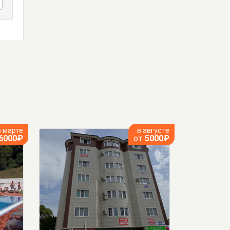
в марте
в августе
6000₽
от
5000₽