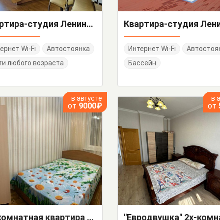
Квартира-студия Ленина 290/6
ернет Wi-Fi
Автостоянка
Интернет Wi-Fi
Автостоя
и любого возраста
Бассейн
в августе
в 
от
9000₽
от
3х-комнатная квартира Кирова 17