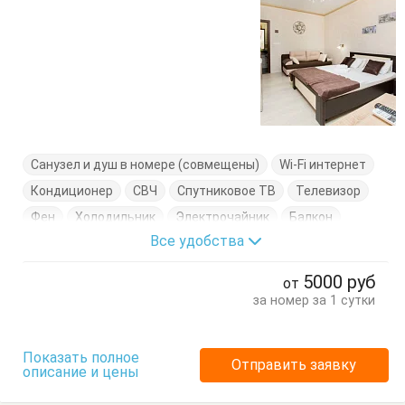
Санузел и душ в номере (совмещены)
Wi-Fi интернет
Кондиционер
СВЧ
Спутниковое ТВ
Телевизор
Фен
Холодильник
Электрочайник
Балкон
Все удобства
Вешалка
Диван-кровать
Журнальный столик
Кровать двуспальная
Кухонный стол
5000
руб
от
Обеденный стол
Посуда
Тумбочки
Шкаф
за номер за 1 сутки
Показать полное
Отправить заявку
описание и цены