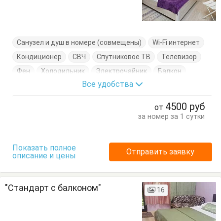
Санузел и душ в номере (совмещены)
Wi-Fi интернет
Кондиционер
СВЧ
Спутниковое ТВ
Телевизор
Фен
Холодильник
Электрочайник
Балкон
Все удобства
Вешалка
Диван-кровать
Журнальный столик
Комод
Кровать двуспальная
Кухонный стол
4500
руб
от
Обеденный стол
Посуда
Стол
Стулья
за номер за 1 сутки
Туалетный столик
Тумбочки
Шкаф
Показать полное
Отправить заявку
описание и цены
"Стандарт с балконом"
16