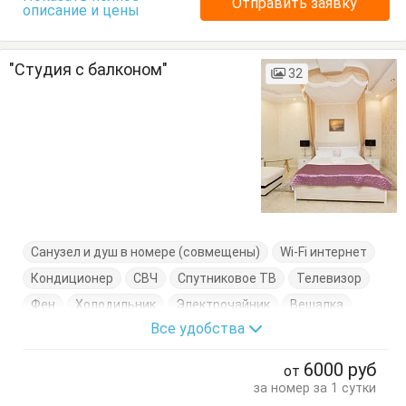
Отправить заявку
описание и цены
"Студия с балконом"
32
Санузел и душ в номере (совмещены)
Wi-Fi интернет
Кондиционер
СВЧ
Спутниковое ТВ
Телевизор
Фен
Холодильник
Электрочайник
Вешалка
Все удобства
Диван-кровать
Журнальный столик
Кровать двуспальная
Кухонный стол
6000
руб
от
Обеденный стол
Посуда
Тумбочки
Шкаф
за номер за 1 сутки