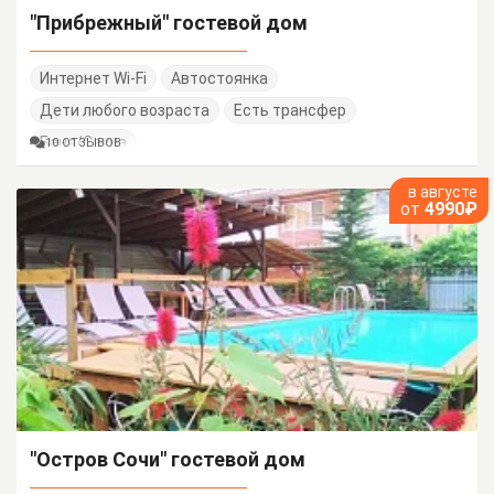
"Прибрежный" гостевой дом
Интернет Wi-Fi
Автостоянка
Дети любого возраста
Есть трансфер
Баня/Сауна
10 ОТЗЫВОВ
в августе
от
4990₽
"Остров Сочи" гостевой дом