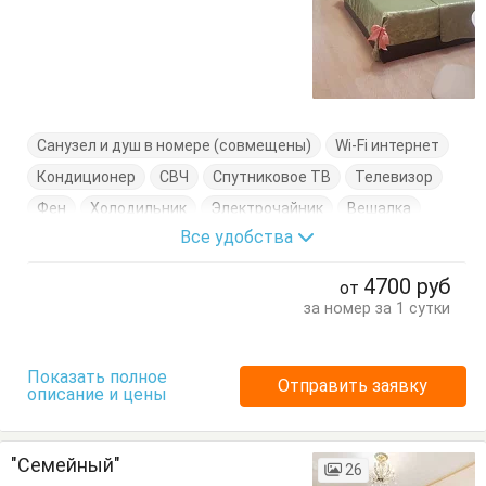
Санузел и душ в номере (совмещены)
Wi-Fi интернет
Кондиционер
СВЧ
Спутниковое ТВ
Телевизор
Фен
Холодильник
Электрочайник
Вешалка
Все удобства
Диван-кровать
Журнальный столик
Комод
Кровать двуспальная
Обеденный стол
Стол
4700
руб
от
Стулья
Туалетный столик
Шкаф
за номер за 1 сутки
Показать полное
Отправить заявку
описание и цены
"Семейный"
26