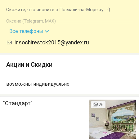
Скажите, что звоните с Поехали-на-Море.ру! :-)
Оксана (Telegram, MAX)
+7 (918) 906-11-09
Все телефоны
insochirestok2015@yandex.ru
Акции и Скидки
возможны индивидуально
"Стандарт"
26