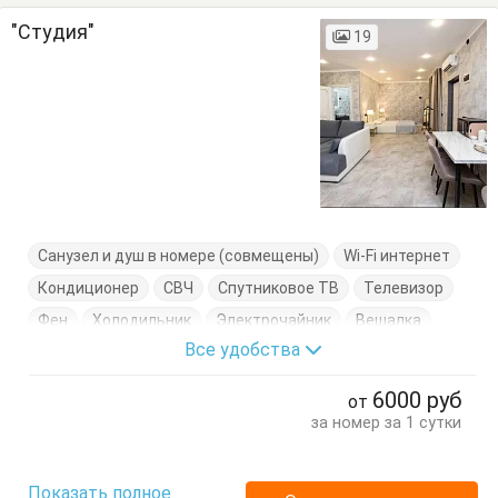
"Студия"
19
Санузел и душ в номере (совмещены)
Wi-Fi интернет
Кондиционер
СВЧ
Спутниковое ТВ
Телевизор
Фен
Холодильник
Электрочайник
Вешалка
Все удобства
Диван-кровать
Журнальный столик
Кровать двуспальная
Кухонный стол
6000
руб
от
Обеденный стол
Посуда
Тумбочки
Шкаф
за номер за 1 сутки
Показать полное