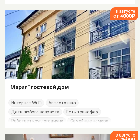
в августе
от
4000₽
"Мария" гостевой дом
Интернет Wi-Fi
Автостоянка
Дети любого возраста
Есть трансфер
Работает круглогодично
Семейные номера
в августе
от
2500₽