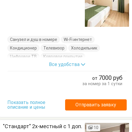
Санузел и душ в номере
Wi-Fi интернет
Кондиционер
Телевизор
Холодильник
Цифровое ТВ
Ковровое покрытие
Все удобства
Кровати односпальные
Кровать двуспальная
Тумбочки
Шкаф
7000
руб
от
за номер за 1 сутки
Показать полное
Отправить заявку
описание и цены
"Стандарт" 2х-местный с 1 доп.
10