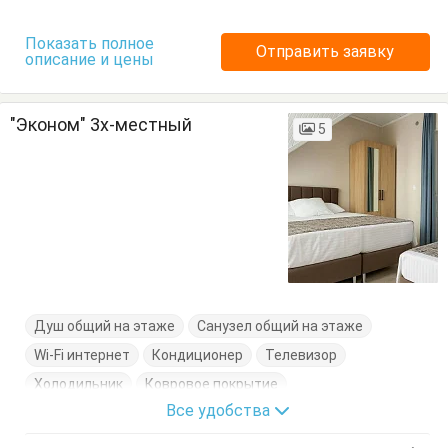
Показать полное
Отправить заявку
описание и цены
"Эконом" 3х-местный
5
Душ общий на этаже
Санузел общий на этаже
Wi-Fi интернет
Кондиционер
Телевизор
Холодильник
Ковровое покрытие
Все удобства
Кровати односпальные
Терраса
Шкаф