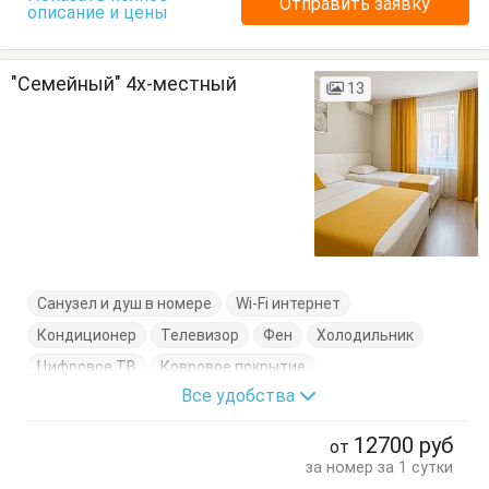
Отправить заявку
описание и цены
"Семейный" 4х-местный
13
Санузел и душ в номере
Wi-Fi интернет
Кондиционер
Телевизор
Фен
Холодильник
Цифровое ТВ
Ковровое покрытие
Все удобства
Кровать двуспальная
Тапочки
Шкаф
12700
руб
от
за номер за 1 сутки