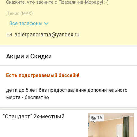
Скажите, что звоните с Поехали-на-Море.ру! :-)
Денис (MAX)
+7 (918) 902-50-58
Все телефоны
adlerpanorama@yandex.ru
Акции и Скидки
Есть подогреваемый бассейн!
дети до 5 лет без предоставления дополнительного
места - бесплатно
"Стандарт" 2х-местный
16