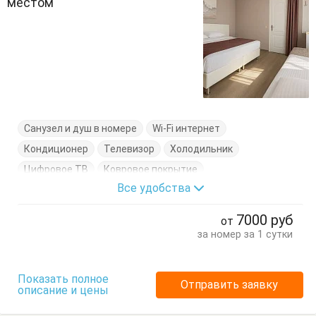
местом
Санузел и душ в номере
Wi-Fi интернет
Кондиционер
Телевизор
Холодильник
Цифровое ТВ
Ковровое покрытие
Все удобства
Кровати односпальные
Кровать двуспальная
Терраса
Тумбочки
Шкаф
7000
руб
от
за номер за 1 сутки
Показать полное
Отправить заявку
описание и цены