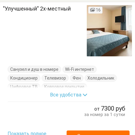
"Улучшенный" 2х-местный
16
Санузел и душ в номере
Wi-Fi интернет
Кондиционер
Телевизор
Фен
Холодильник
Цифровое ТВ
Ковровое покрытие
Все удобства
Кровать двуспальная
Тапочки
Шкаф
7300
руб
от
за номер за 1 сутки
Показать полное