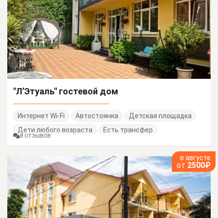
"Л’Этуаль" гостевой дом
Интернет Wi-Fi
Автостоянка
Детская площадка
Дети любого возраста
Есть трансфер
8 ОТЗЫВОВ
в августе
от
2500₽