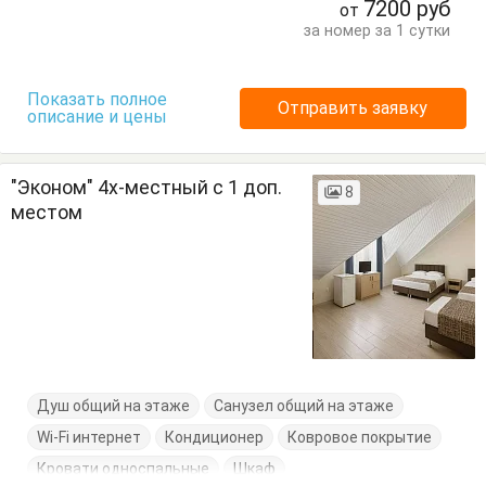
7200
руб
от
за номер за 1 сутки
Показать полное
Отправить заявку
описание и цены
"Эконом" 4х-местный с 1 доп.
8
местом
Душ общий на этаже
Санузел общий на этаже
Wi-Fi интернет
Кондиционер
Ковровое покрытие
Кровати односпальные
Шкаф