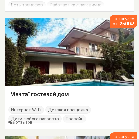
Есть трансфер
Работает круглогодично
в августе
от
2500₽
"Мечта" гостевой дом
Интернет Wi-Fi
Детская площадка
Дети любого возраста
Бассейн
6 ОТЗЫВОВ
в августе