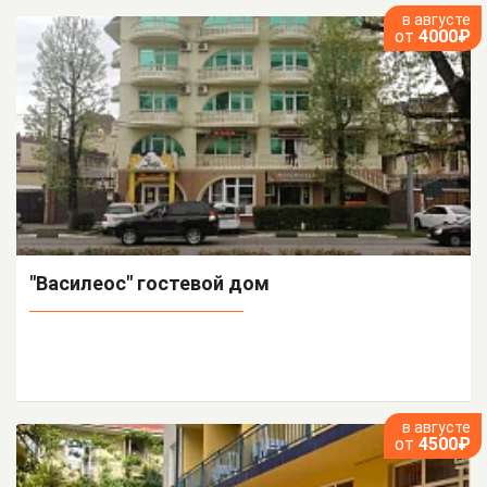
в августе
от
4000₽
"Василеос" гостевой дом
в августе
от
4500₽