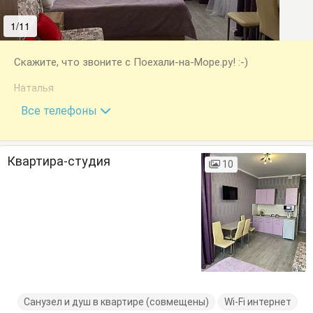
1/11
2/11
Скажите, что звоните с Поехали-на-Море.ру! :-)
Наталья
+7 (903) 466-77-39
Все телефоны
Квартира-студия
10
Санузел и душ в квартире (совмещены)
Wi-Fi интернет