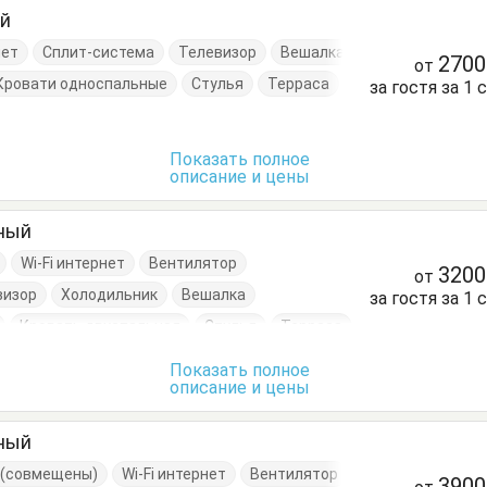
ый
нет
Сплит-система
Телевизор
Вешалка
270
от
Кровати односпальные
Стулья
Терраса
за гостя за 1 
Показать полное
описание и цены
тный
Wi-Fi интернет
Вентилятор
320
от
визор
Холодильник
Вешалка
за гостя за 1 
Кровать двуспальная
Стулья
Терраса
Показать полное
описание и цены
тный
е (совмещены)
Wi-Fi интернет
Вентилятор
390