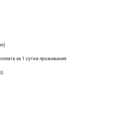
но)
доплата за 1 сутки проживания
о)