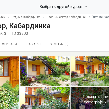
Выбрать другой курорт
джик
Отдых в Кабардинке
Частный сектор Кабардинки
"Летний" ча
ор, Кабардинка
й, 3
ID 33900
ОПИСАНИЕ
НА КАРТЕ
ОТЗЫВЫ (
0
)
Показать все
фотографии