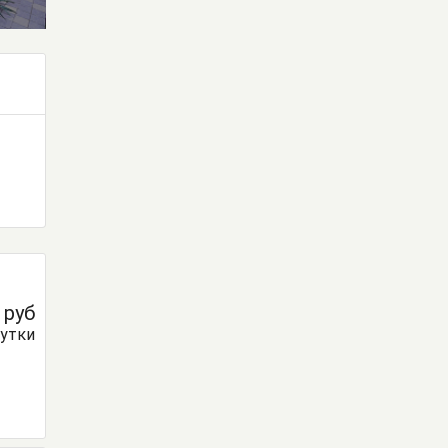
0
руб
сутки