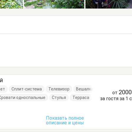
ый
нет
Сплит-система
Телевизор
Вешалка
200
от
Кровати односпальные
Стулья
Терраса
за гостя за 1 
Показать полное
описание и цены