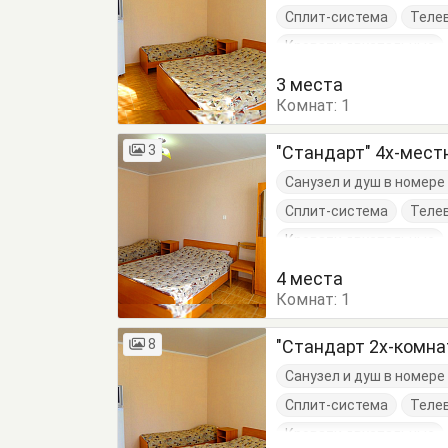
Сплит-система
Теле
Кровати двуспальные
Тумбочки
Шкаф
3 места
Комнат:
1
3
"Стандарт" 4х-мес
Санузел и душ в номер
Сплит-система
Теле
Кровати двуспальные
Тумбочки
Шкаф
4 места
Комнат:
1
8
"Стандарт 2х-комн
Санузел и душ в номер
Сплит-система
Теле
Кровати двуспальные