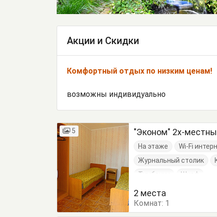
Акции и Скидки
Комфортный отдых по низким ценам!
возможны индивидуально
5
"Эконом" 2х-местн
На этаже
Wi-Fi интер
Журнальный столик
Тумбочки
Шкаф
2 места
Комнат:
1