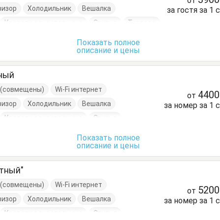
от
визор
Холодильник
Вешалка
за гостя за 1 
Кровати односпальные
Стулья
Терраса
Показать полное
описание и цены
тный
е (совмещены)
Wi-Fi интернет
440
от
визор
Холодильник
Вешалка
за номер за 1 
Кровати односпальные
Стулья
Показать полное
описание и цены
атный"
е (совмещены)
Wi-Fi интернет
520
от
визор
Холодильник
Вешалка
за номер за 1 
Кровати односпальные
Стулья