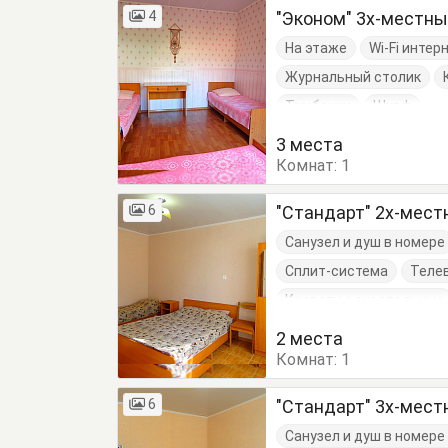
4
"Эконом" 3х-местн
На этаже
Wi-Fi интер
Журнальный столик
Тумбочки
Шкаф
3 места
Комнат:
1
6
"Стандарт" 2х-мес
Санузел и душ в номере
Сплит-система
Теле
Кровати односпальные
Тумбочки
Шкаф
2 места
Комнат:
1
6
"Стандарт" 3х-мес
Санузел и душ в номер