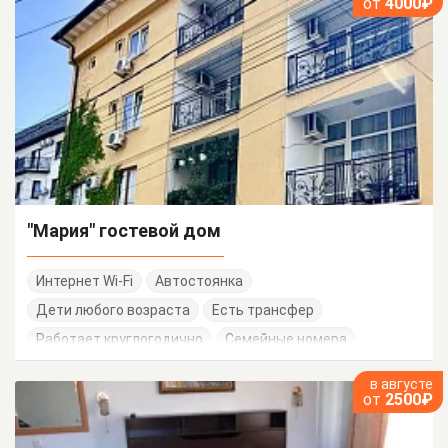
от
4000₽
"Мария" гостевой дом
Интернет Wi-Fi
Автостоянка
Дети любого возраста
Есть трансфер
Работает круглогодично
Семейные номера
в августе
от
2500₽