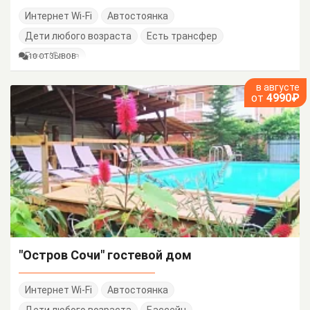
Интернет Wi-Fi
Автостоянка
Дети любого возраста
Есть трансфер
Баня/Сауна
10 ОТЗЫВОВ
в августе
от
4990₽
"Остров Сочи" гостевой дом
Интернет Wi-Fi
Автостоянка