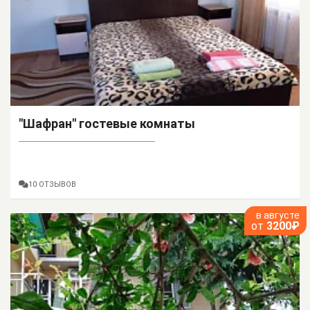
"Шафран" гостевые комнаты
10 ОТЗЫВОВ
в августе
от
3200₽