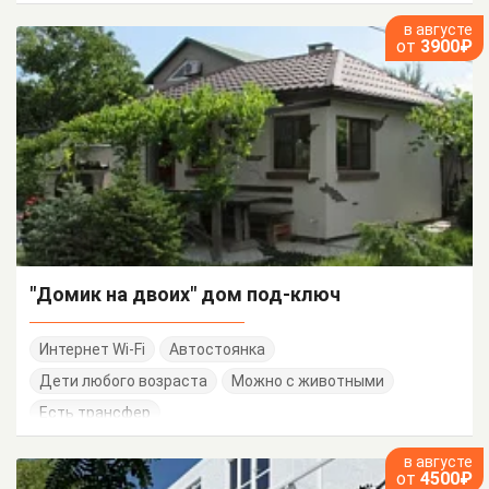
в августе
от
3900₽
"Домик на двоих" дом под-ключ
Интернет Wi-Fi
Автостоянка
Дети любого возраста
Можно с животными
Есть трансфер
в августе
от
4500₽