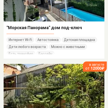
"Морская Панорама" дом под-ключ
Интернет Wi-Fi
Автостоянка
Детская площадка
Дети любого возраста
Можно с животными
Есть трансфер
Бассейн
в августе
от
12000₽