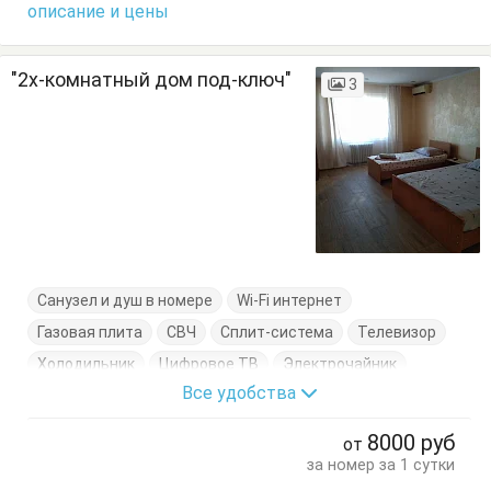
описание и цены
"2х-комнатный дом под-ключ"
3
Санузел и душ в номере
Wi-Fi интернет
Газовая плита
СВЧ
Сплит-система
Телевизор
Холодильник
Цифровое ТВ
Электрочайник
Все удобства
Вешалка
Кровати двуспальные
Кровати односпальные
Кухонный стол
8000
руб
от
Обеденный стол
Посуда
Стол
Стулья
за номер за 1 сутки