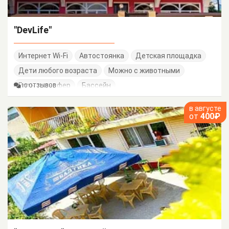
"DevLife"
Интернет Wi-Fi
Автостоянка
Детская площадка
Дети любого возраста
Можно с животными
Есть трансфер
Бассейн
10 ОТЗЫВОВ
в августе
от
400₽