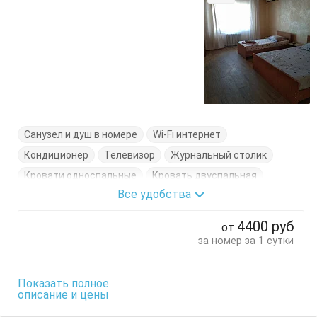
Санузел и душ в номере
Wi-Fi интернет
Кондиционер
Телевизор
Журнальный столик
Кровати односпальные
Кровать двуспальная
Все удобства
Терраса
Тумбочки
Шкаф
4400
руб
от
за номер за 1 сутки
Показать полное
описание и цены