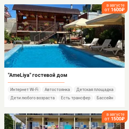
в августе
от
1600₽
"AmeLiya" гостевой дом
Интернет Wi-Fi
Автостоянка
Детская площадка
Дети любого возраста
Есть трансфер
Бассейн
в августе
от
1500₽