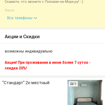
Скажите, что звоните с Поехали-на-Море.ру! :-)
Ольга
+7 (918) 250-12-33
Все телефоны
Акции и Скидки
возможны индивидуально
Акция! При проживании в июне более 7 суток -
скидка 20%!
"Стандарт" 2х-местный
8