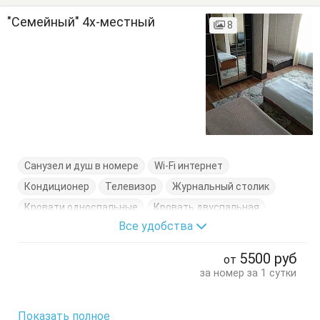
"Семейный" 4х-местный
8
Санузел и душ в номере
Wi-Fi интернет
Кондиционер
Телевизор
Журнальный столик
Кровати односпальные
Кровать двуспальная
Все удобства
Терраса
Тумбочки
Шкаф
5500
руб
от
за номер за 1 сутки
Показать полное