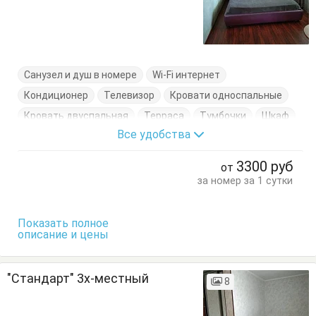
Санузел и душ в номере
Wi-Fi интернет
Кондиционер
Телевизор
Кровати односпальные
Кровать двуспальная
Терраса
Тумбочки
Шкаф
Все удобства
3300
руб
от
за номер за 1 сутки
Показать полное
описание и цены
"Стандарт" 3х-местный
8