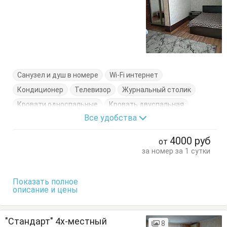
Санузел и душ в номере
Wi-Fi интернет
Кондиционер
Телевизор
Журнальный столик
Кровати односпальные
Кровать двуспальная
Все удобства
Терраса
Тумбочки
Шкаф
4000
руб
от
за номер за 1 сутки
Показать полное
описание и цены
"Стандарт" 4х-местный
8