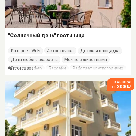
"Солнечный день" гостиница
Интернет Wi-Fi
Автостоянка
Детская площадка
Дети любого возраста
Можно с животными
Есть трансфер
Бассейн
Работает круглогодично
10 ОТЗЫВОВ
Семейные номера
в январе
от
3000₽