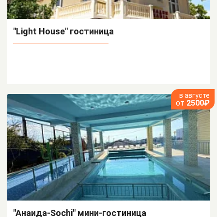
"Light House" гостиница
в августе
от
2500₽
"Анаида-Sochi" мини-гостиница