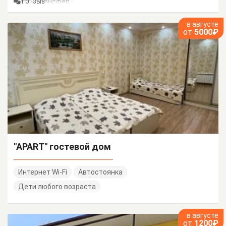
Есть трансфер
1 ОТЗЫВ
в августе
от
5000₽
"APART" гостевой дом
Интернет Wi-Fi
Автостоянка
Дети любого возраста
в августе
от
1200₽