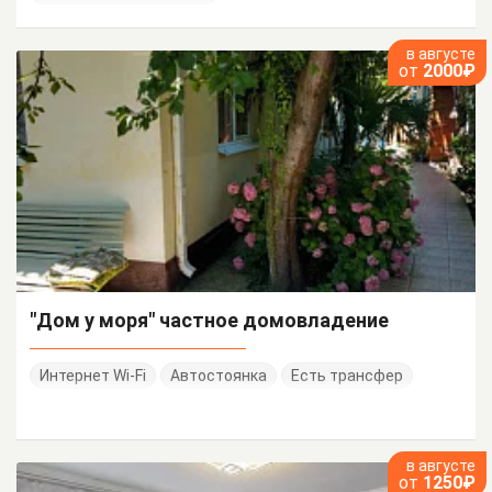
в августе
от
2000₽
"Дом у моря" частное домовладение
Интернет Wi-Fi
Автостоянка
Есть трансфер
в августе
от
1250₽