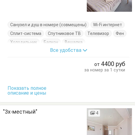
Санузел и душ в номере (совмещены)
Wi-Fi интернет
Сплит-система
Спутниковое ТВ
Телевизор
Фен
Холодильник
Балкон
Вешалка
Все удобства
Кровать двуспальная
Стулья
Тумбочки
Шкаф
4400
руб
от
за номер за 1 сутки
Показать полное
описание и цены
"3х-местный"
4