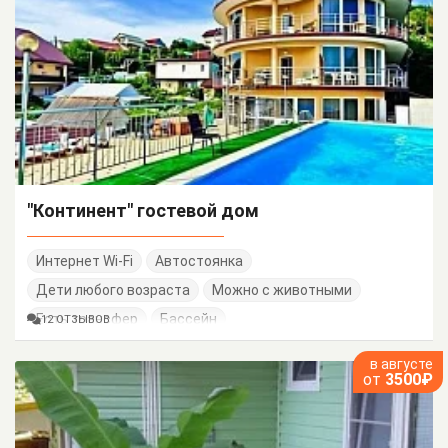
"Континент" гостевой дом
Интернет Wi-Fi
Автостоянка
Дети любого возраста
Можно с животными
Есть трансфер
Бассейн
12 ОТЗЫВОВ
в августе
от
3500₽