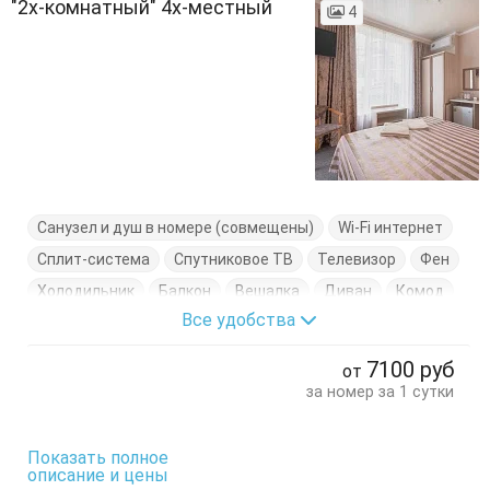
"2х-комнатный" 4х-местный
4
Санузел и душ в номере (совмещены)
Wi-Fi интернет
Сплит-система
Спутниковое ТВ
Телевизор
Фен
Холодильник
Балкон
Вешалка
Диван
Комод
Все удобства
Кресло-кровать
Кровать двуспальная
Кровать односпальная
Стулья
Тумбочки
Шкаф
7100
руб
от
за номер за 1 сутки
Показать полное
описание и цены