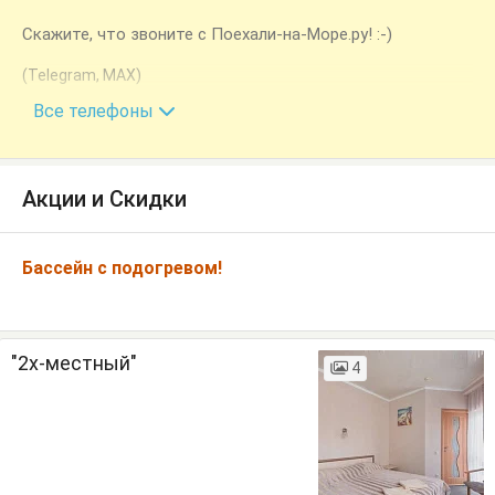
Скажите, что звоните с Поехали-на-Море.ру! :-)
(Telegram, MAX)
+7 (918) 300-37-73
Все телефоны
Акции и Скидки
Бассейн с подогревом!
"2х-местный"
4