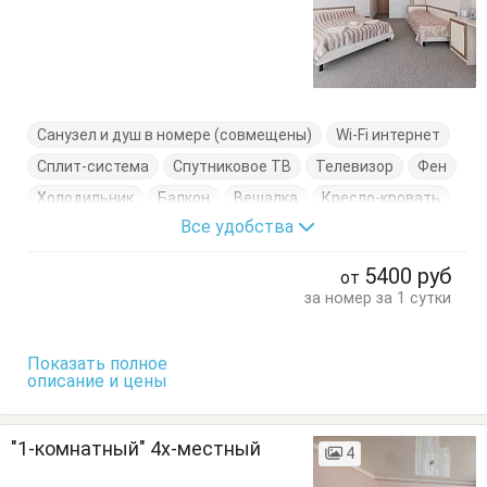
Санузел и душ в номере (совмещены)
Wi-Fi интернет
Сплит-система
Спутниковое ТВ
Телевизор
Фен
Холодильник
Балкон
Вешалка
Кресло-кровать
Все удобства
Кровать двуспальная
Кровать односпальная
Стулья
Тумбочки
Шкаф
5400
руб
от
за номер за 1 сутки
Показать полное
описание и цены
"1-комнатный" 4х-местный
4