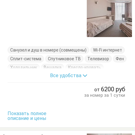
Санузел и душ в номере (совмещены)
Wi-Fi интернет
Сплит-система
Спутниковое ТВ
Телевизор
Фен
Холодильник
Вешалка
Кресло-кровать
Все удобства
Кровать двуспальная
Кровать односпальная
Стулья
Тумбочки
Шкаф
6200
руб
от
за номер за 1 сутки
Показать полное
описание и цены