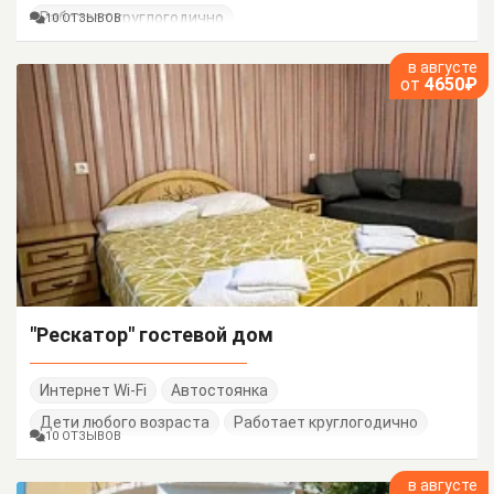
Работает круглогодично
10 ОТЗЫВОВ
в августе
от
4650₽
"Рескатор" гостевой дом
Интернет Wi-Fi
Автостоянка
Дети любого возраста
Работает круглогодично
10 ОТЗЫВОВ
в августе