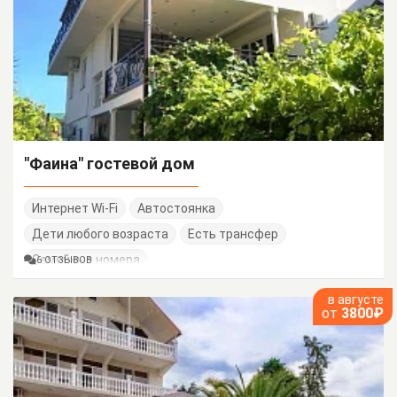
"Фаина" гостевой дом
Интернет Wi-Fi
Автостоянка
Дети любого возраста
Есть трансфер
Семейные номера
6 ОТЗЫВОВ
в августе
от
3800₽