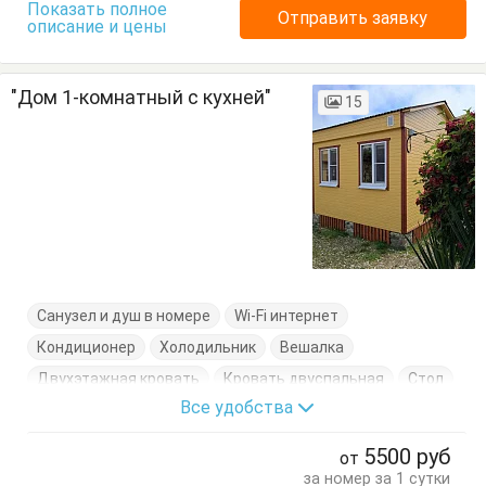
Показать полное
Отправить заявку
описание и цены
"Дом 1-комнатный с кухней"
15
Санузел и душ в номере
Wi-Fi интернет
Кондиционер
Холодильник
Вешалка
Двухэтажная кровать
Кровать двуспальная
Стол
Все удобства
Стулья
Тумбочки
Шкаф
5500
руб
от
за номер за 1 сутки