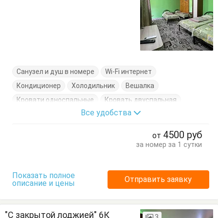
Санузел и душ в номере
Wi-Fi интернет
Кондиционер
Холодильник
Вешалка
Кровати односпальные
Кровать двуспальная
Все удобства
Стол
Стулья
Тумбочки
Шкаф
4500
руб
от
за номер за 1 сутки
Показать полное
Отправить заявку
описание и цены
"С закрытой лоджией" 6К
3