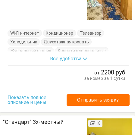
Wi-Fi интернет
Кондиционер
Телевизор
Холодильник
Двухэтажная кровать
Журнальный столик
Кровати односпальные
Все удобства
Кровать двуспальная
Пуфик
Стол
Стулья
Тумбочки
Шкаф
2200
руб
от
за номер за 1 сутки
Показать полное
Отправить заявку
описание и цены
"Стандарт" 3х-местный
18