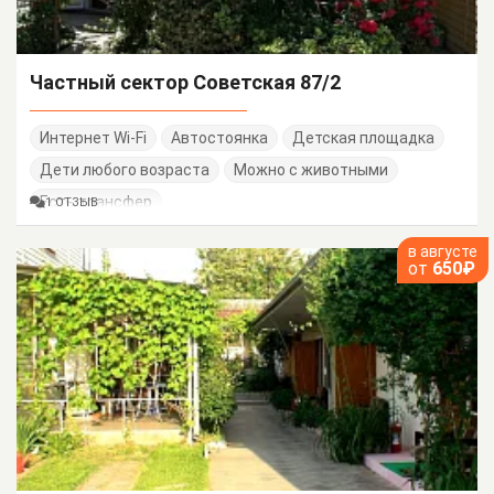
Частный сектор Советская 87/2
Интернет Wi-Fi
Автостоянка
Детская площадка
Дети любого возраста
Можно с животными
Есть трансфер
1 ОТЗЫВ
в августе
от
650₽