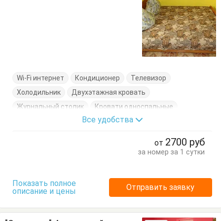
Wi-Fi интернет
Кондиционер
Телевизор
Холодильник
Двухэтажная кровать
Журнальный столик
Кровати односпальные
Все удобства
Кровать двуспальная
Пуфик
Стол
Стулья
Тумбочки
Шкаф
2700
руб
от
за номер за 1 сутки
Показать полное
Отправить заявку
описание и цены