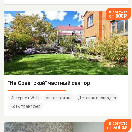
в августе
от
800₽
"На Советской" частный сектор
Интернет Wi-Fi
Автостоянка
Детская площадка
Есть трансфер
в августе
от
5000₽