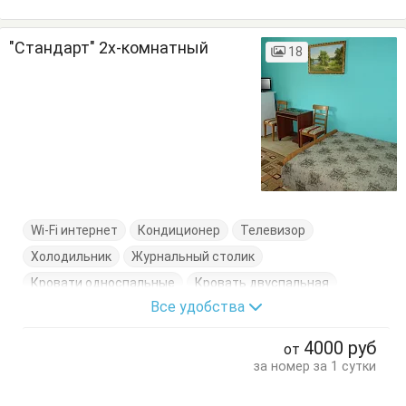
"Стандарт" 2х-комнатный
18
Wi-Fi интернет
Кондиционер
Телевизор
Холодильник
Журнальный столик
Кровати односпальные
Кровать двуспальная
Все удобства
Пуфик
Стол
Стулья
Тумбочки
Шкаф
4000
руб
от
за номер за 1 сутки