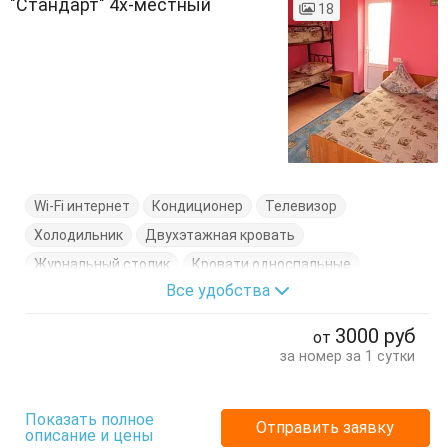
"Стандарт" 4х-местный
18
Wi-Fi интернет
Кондиционер
Телевизор
Холодильник
Двухэтажная кровать
Журнальный столик
Кровати односпальные
Все удобства
Кровать двуспальная
Стол
Стулья
Тумбочки
Шкаф
3000
руб
от
за номер за 1 сутки
Показать полное
Отправить заявку
описание и цены