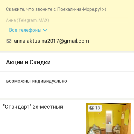
Скажите, что звоните с Поехали-на-Море.ру! :-)
Анна (Telegram, MAX)
+7 (918) 231-04-91
Все телефоны
annalaktusina2017@gmail.com
Акции и Скидки
возможны индивидуально
"Стандарт" 2х-местный
18