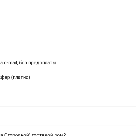
а e-mail, без предоплаты
фер (платно)
а Огородной" гостевой дом?