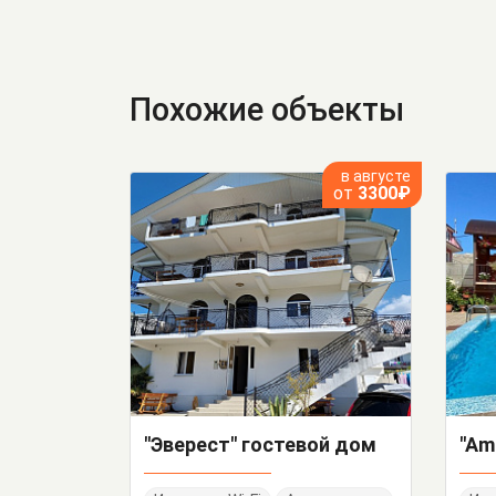
Похожие объекты
в августе
от
3300₽
"Эверест" гостевой дом
"Am