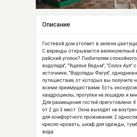
Описание
Гостевой дом утопает в зелени цветуще
С веранды открывается великолепный в
райский уголок? Любителям спокойного
водопада", "Ущелье Ведьм", "Солох Аул
источнике, "Водопады Фагуа", однодневн
путешествия, от которых вы получите 
всеми преимуществами. Есть экскурсио
квадроциклы, прогулки на лошадях и мн
Для размещения гостей приготовлено 4 
от 2 до 3 мест. Окна выходят на внутре
для комфортного проживания: 2 односпа
кресло-кровать, шкаф для одежды, тумбоч
вода.