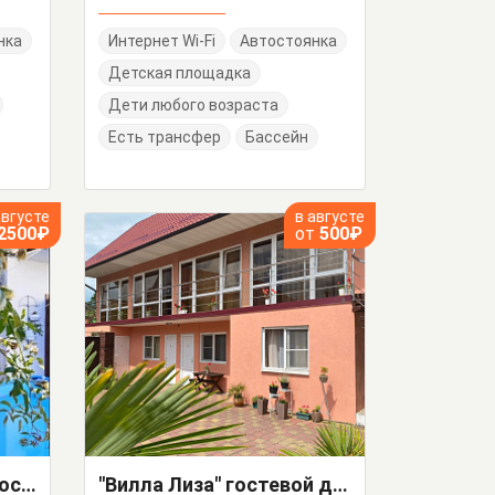
нка
Интернет Wi-Fi
Автостоянка
Детская площадка
Дети любого возраста
Есть трансфер
Бассейн
августе
в августе
2500₽
от
500₽
"Ласточкино гнездо" гостевой дом
"Вилла Лиза" гостевой дом