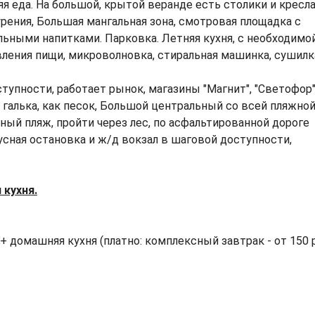
я еда. На большой, крытой веранде есть столики и кресл
урения, Большая мангальная зона, смотровая площадка с
ельными напитками. Парковка. Летняя кухня, с необходимо
ления пищи, микроволновка, стиральная машинка, сушилк
упности, работает рынок, магазины "Магнит", "Светофор"
я галька, как песок, Большой центральный со всей пляжно
ный пляж, пройти через лес, по асфальтированной дороге
сная остановка и ж/д вокзал в шаговой доступности,
кухня.
+ домашняя кухня (платно: комплексный завтрак - от 150 р