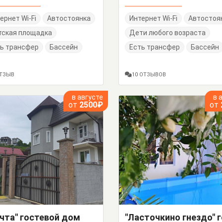
ернет Wi-Fi
Автостоянка
Интернет Wi-Fi
Автостоя
тская площадка
Дети любого возраста
ь трансфер
Бассейн
Есть трансфер
Бассейн
ОТЗЫВ
10 ОТЗЫВОВ
в августе
в 
от
2500₽
от
чта" гостевой дом