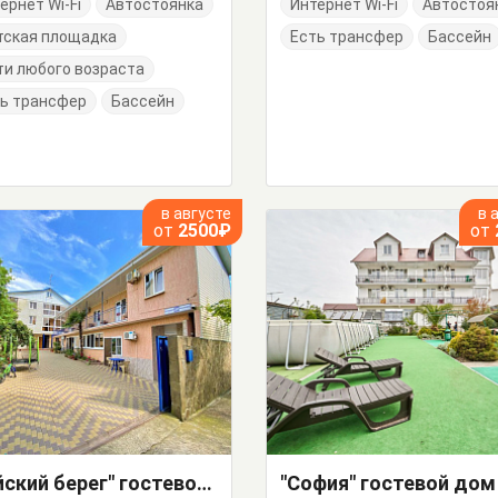
ернет Wi-Fi
Автостоянка
Интернет Wi-Fi
Автостоя
тская площадка
Есть трансфер
Бассейн
и любого возраста
ь трансфер
Бассейн
в августе
в 
от
2500₽
от
"Райский берег" гостевой дом
"София" гостевой дом