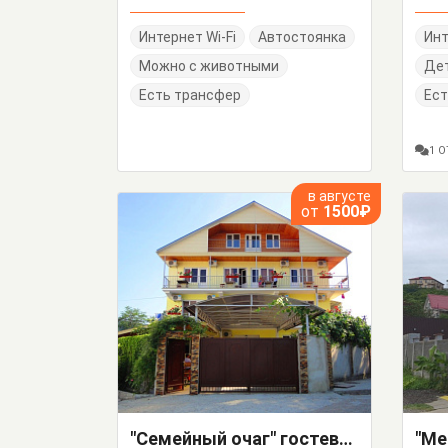
Интернет Wi-Fi
Автостоянка
Инт
Можно с животными
Де
Есть трансфер
Ест
1 
в августе
от
1500₽
"Семейный очаг" гостевой дом
"Ме