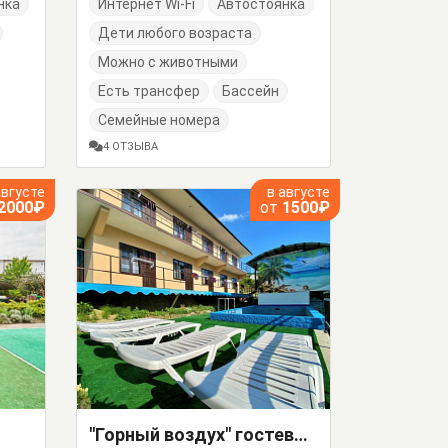
нка
Интернет Wi-Fi
Автостоянка
Дети любого возраста
Можно с животными
Есть трансфер
Бассейн
Семейные номера
4 ОТЗЫВА
августе
в августе
2000₽
от
1500₽
"Горный воздух" гостевой дом