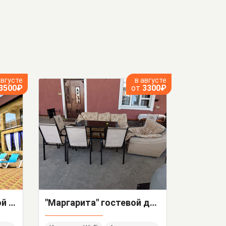
августе
в августе
3500₽
от
3300₽
"Золотой Лев" гостевой дом
"Маргарита" гостевой дом