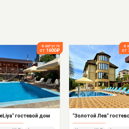
в августе
в 
от
1600₽
от
eLiya" гостевой дом