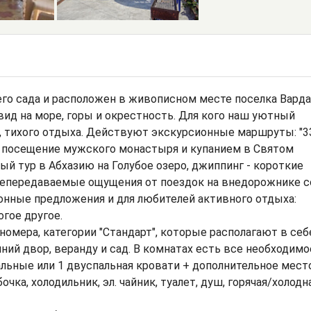
го сада и расположен в живописном месте поселка Варда
ид на море, горы и окрестность. Для кого наш уютный
, тихого отдыха. Действуют экскурсионные маршруты: "3
" с посещение мужского монастыря и купанием в Святом
ый тур в Абхазию на Голубое озеро, джиппинг - короткие
непередаваемые ощущения от поездок на внедорожнике с
нные предложения и для любителей активного отдыха:
огое другое.
номера, категории "Стандарт", которые располагают в себ
нний двор, веранду и сад. В комнатах есть все необходимо
льные или 1 двуспальная кровати + дополнительное место
ка, холодильник, эл. чайник, туалет, душ, горячая/холодн