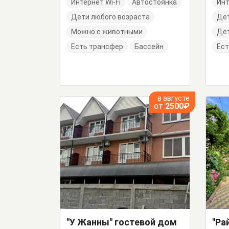
Интернет Wi-Fi
Автостоянка
Инт
Дети любого возраста
Де
Можно с животными
Дет
Есть трансфер
Бассейн
Ест
в августе
от
2500₽
"У Жанны" гостевой дом