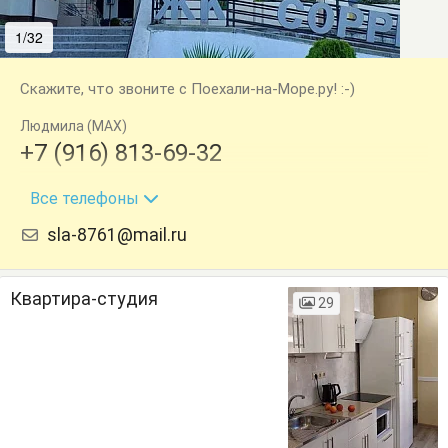
1/32
2/32
Скажите, что звоните с Поехали-на-Море.ру! :-)
Людмила (MAX)
+7 (916) 813-69-32
+7 (916) 079-35-00
Все телефоны
sla-8761@mail.ru
Квартира-студия
29