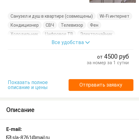
Санузел и душ в квартире (совмещены)
Wi-Fi интернет
Кондиционер
СВЧ
Телевизор
Фен
Холодильник
Цифровое ТВ
Электрочайник
Все удобства
Балкон
Вешалка
Кресло-кровать
Кровать двуспальная
Кухонный стол
4500
руб
от
Обеденный стол
Посуда
Стол
Стулья
Шкаф
за номер за 1 сутки
Показать полное
Отправить заявку
описание и цены
Описание
E-mail:
sla-8761@mail.ru