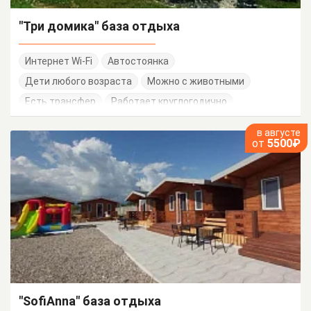
"Три домика" база отдыха
Интернет Wi-Fi
Автостоянка
Дети любого возраста
Можно с животными
Есть трансфер
Работает круглогодично
в августе
от
5500₽
"SofiAnna" база отдыха