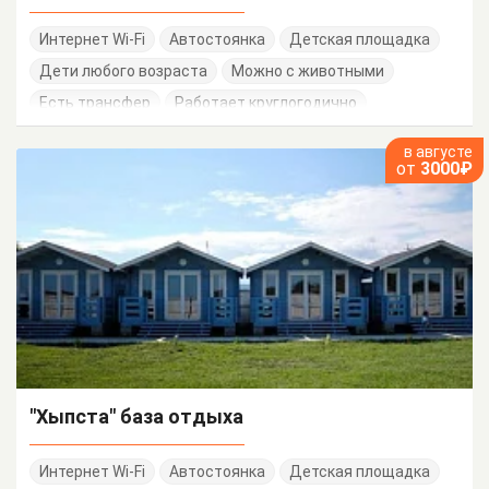
Интернет Wi-Fi
Автостоянка
Детская площадка
Дети любого возраста
Можно с животными
Есть трансфер
Работает круглогодично
в августе
от
3000₽
"Хыпста" база отдыха
Интернет Wi-Fi
Автостоянка
Детская площадка