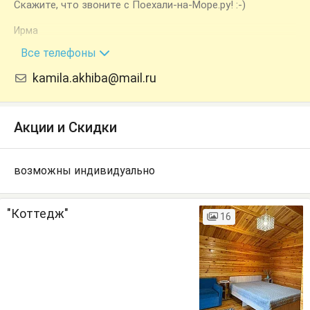
Скажите, что звоните с Поехали-на-Море.ру! :-)
Ирма
+7 (940) 992-72-92
Все телефоны
kamila.akhiba@mail.ru
Акции и Скидки
возможны индивидуально
"Коттедж"
16