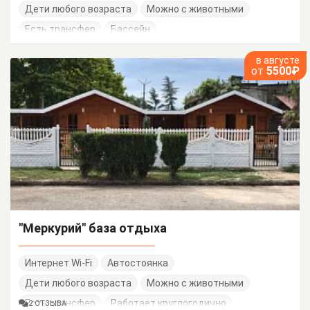
Дети любого возраста
Можно с животными
Есть трансфер
Бассейн
в августе
от
5500₽
"Меркурий" база отдыха
Интернет Wi-Fi
Автостоянка
Дети любого возраста
Можно с животными
Есть трансфер
Работает круглогодично
2 ОТЗЫВА