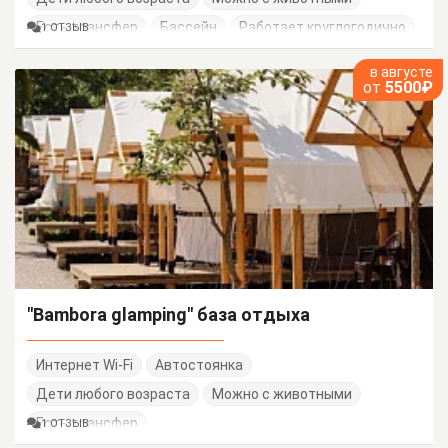
Есть трансфер
Бассейн
Работает круглогодично
1 ОТЗЫВ
в августе
от
5500₽
"Bambora glamping" база отдыха
Интернет Wi-Fi
Автостоянка
Дети любого возраста
Можно с животными
Есть трансфер
1 ОТЗЫВ