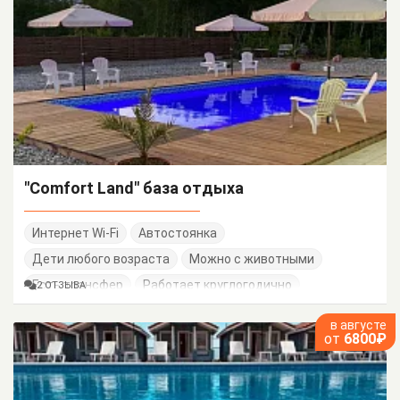
"Comfort Land" база отдыха
Интернет Wi-Fi
Автостоянка
Дети любого возраста
Можно с животными
Есть трансфер
Работает круглогодично
2 ОТЗЫВА
в августе
от
6800₽