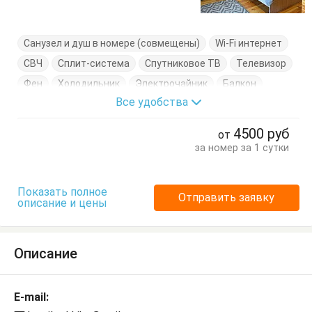
Санузел и душ в номере (совмещены)
Wi-Fi интернет
СВЧ
Сплит-система
Спутниковое ТВ
Телевизор
Фен
Холодильник
Электрочайник
Балкон
Все удобства
Вешалка
Диван-кровать
Журнальный столик
Кресло-кровать
Кровать двуспальная
Посуда
4500
руб
от
Стол
Стулья
Тумбочки
Шкаф
за номер за 1 сутки
Показать полное
Отправить заявку
описание и цены
Описание
E-mail: