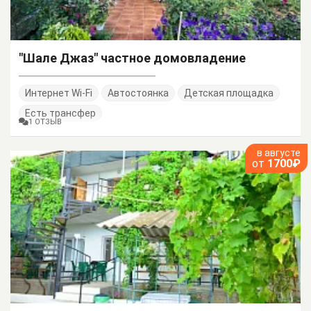
"Шале Джаз" частное домовладение
Интернет Wi-Fi
Автостоянка
Детская площадка
Есть трансфер
1 ОТЗЫВ
в августе
от
1700₽