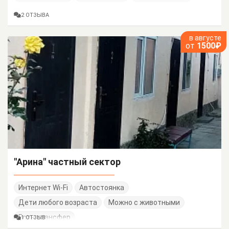
2 ОТЗЫВА
в августе
от
1500₽
"Арина" частный сектор
Интернет Wi-Fi
Автостоянка
Дети любого возраста
Можно с животными
Есть трансфер
1 ОТЗЫВ