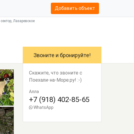
Добавить объект
 сектор, Лазаревское
Звоните и бронируйте!
Скажите, что звоните с
Поехали-на-Море.ру! :-)
Алла
+7 (918) 402-85-65
WhatsApp