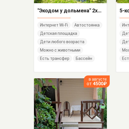
"Экодом у дольмена" 2х-комнатный дом под-ключ
Интернет Wi-Fi
Автостоянка
Инт
Детская площадка
Де
Дети любого возраста
Дет
Можно с животными
Мо
Есть трансфер
Бассейн
Ест
в августе
от
4500₽