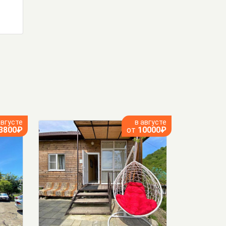
августе
в августе
3800₽
от
10000₽