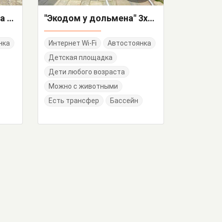
2х-комнатная квартира Курская 56
"Экодом у дольмена" 3х-комнатный дом под-ключ
нка
Интернет Wi-Fi
Автостоянка
Детская площадка
Дети любого возраста
Можно с животными
Есть трансфер
Бассейн