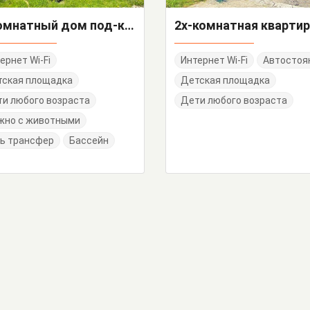
5-комнатный дом под-ключ с большой верандой Ольховая 30
ернет Wi-Fi
Интернет Wi-Fi
Автостоя
тская площадка
Детская площадка
и любого возраста
Дети любого возраста
жно с животными
ь трансфер
Бассейн