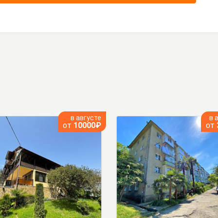
в августе
в 
от
10000₽
от