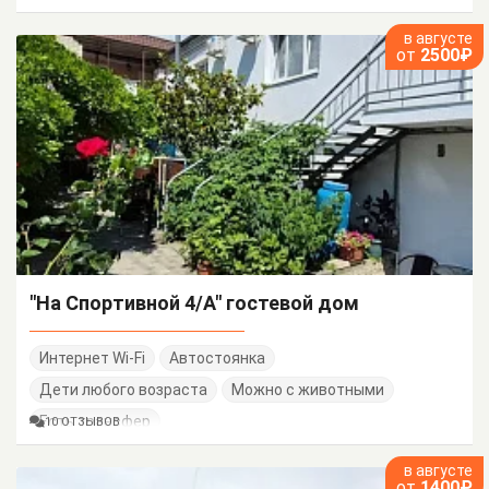
в августе
от
2500₽
"На Спортивной 4/А" гостевой дом
Интернет Wi-Fi
Автостоянка
Дети любого возраста
Можно с животными
Есть трансфер
10 ОТЗЫВОВ
в августе
от
1400₽