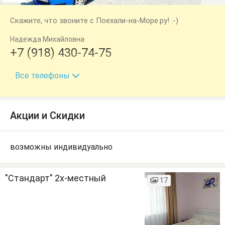
Скажите, что звоните с Поехали-на-Море.ру! :-)
Надежда Михайловна
+7 (918) 430-74-75
+7 (928) 247-28-49
Все телефоны
Акции и Скидки
возможны индивидуально
"Стандарт" 2х-местный
17