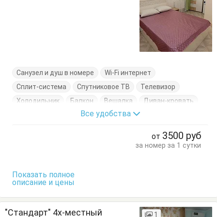
Санузел и душ в номере
Wi-Fi интернет
Сплит-система
Спутниковое ТВ
Телевизор
Холодильник
Балкон
Вешалка
Диван-кровать
Все удобства
Кровати двуспальные
Кровати односпальные
Стол
Стулья
Тумбочки
Шкаф
3500
руб
от
за номер за 1 сутки
Показать полное
описание и цены
"Стандарт" 4х-местный
1