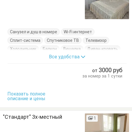
Санузел и душ в номере
Wi-Fi интернет
Сплит-система
Спутниковое ТВ
Телевизор
Холодильник
Балкон
Вешалка
Диван-кровать
Все удобства
Кровати двуспальные
Кровати односпальные
Стол
Стулья
Тумбочки
Шкаф
3000
руб
от
за номер за 1 сутки
Показать полное
описание и цены
"Стандарт" 3х-местный
1