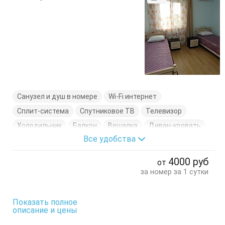
Санузел и душ в номере
Wi-Fi интернет
Сплит-система
Спутниковое ТВ
Телевизор
Холодильник
Балкон
Вешалка
Диван-кровать
Все удобства
Кровати двуспальные
Кровати односпальные
Стол
Стулья
Тумбочки
Шкаф
4000
руб
от
за номер за 1 сутки
Показать полное
описание и цены