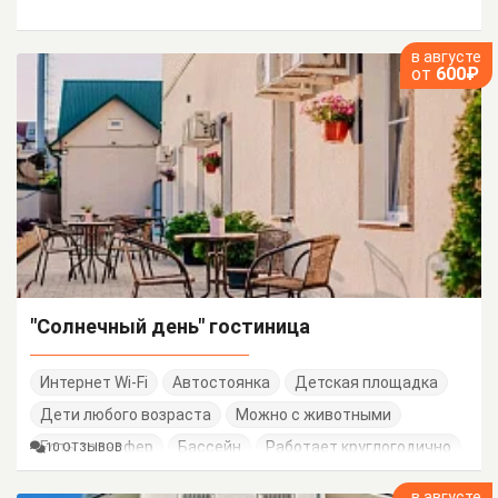
в августе
от
600₽
"Солнечный день" гостиница
Интернет Wi-Fi
Автостоянка
Детская площадка
Дети любого возраста
Можно с животными
Есть трансфер
Бассейн
Работает круглогодично
10 ОТЗЫВОВ
Семейные номера
в августе