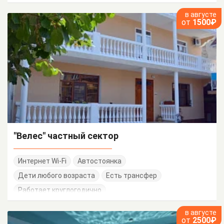
в августе
от
1500₽
"Велес" частный сектор
Интернет Wi-Fi
Автостоянка
Дети любого возраста
Есть трансфер
Работает круглогодично
в августе
от
2500₽