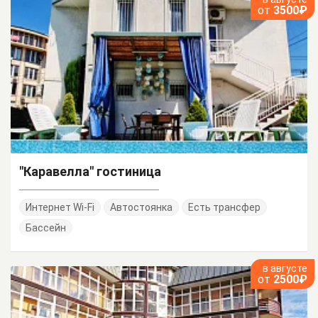
от
3500₽
"Каравелла" гостиница
Интернет Wi-Fi
Автостоянка
Есть трансфер
Бассейн
в августе
от
2500₽