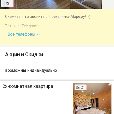
1/21
2/21
Скажите, что звоните с Поехали-на-Море.ру! :-)
Татьяна (Telegram)
+7 (928) 207-22-50
Все телефоны
Акции и Скидки
возможны индивидуально
2х-комнатная квартира
21