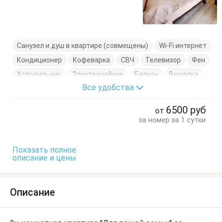
Санузел и душ в квартире (совмещены)
Wi-Fi интернет
Кондиционер
Кофеварка
СВЧ
Телевизор
Фен
Холодильник
Электрочайник
Балкон
Вешалка
Все удобства
Диван-кровать
Комод
Кресло-кровать
Кровать двуспальная
Кровать односпальная
6500
руб
от
Кухонный стол
Обеденный стол
Посуда
Стол
за номер за 1 сутки
Стулья
Тумбочки
Шкаф
Показать полное
описание и цены
Описание