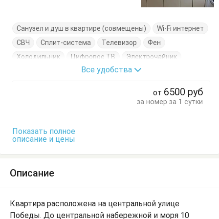
Санузел и душ в квартире (совмещены)
Wi-Fi интернет
СВЧ
Сплит-система
Телевизор
Фен
Холодильник
Цифровое ТВ
Электрочайник
Все удобства
Вешалка
Диван-кровать
Кровати двуспальные
Кухонный стол
Обеденный стол
Посуда
Стол
6500
руб
от
Тумбочки
Шкаф
за номер за 1 сутки
Показать полное
описание и цены
Описание
Квартира расположена на центральной улице
Победы. До центральной набережной и моря 10