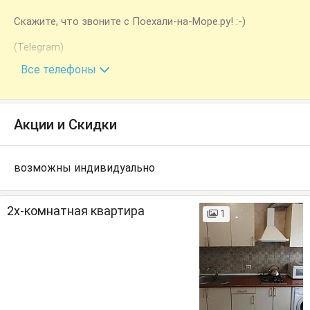
Скажите, что звоните с Поехали-на-Море.ру! :-)
(Telegram)
+7 (988) 401-33-13
Все телефоны
Акции и Скидки
возможны индивидуально
2х-комнатная квартира
1