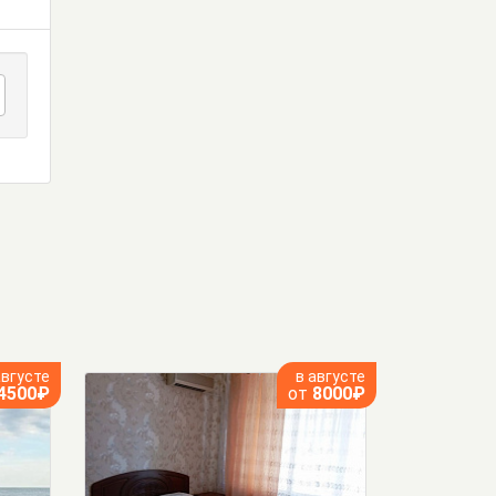
августе
в августе
4500₽
от
8000₽