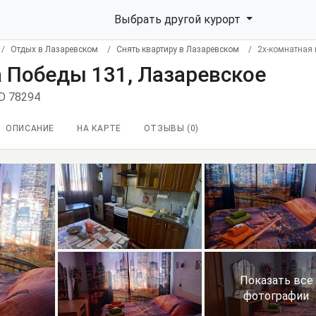
Выбрать другой курорт
Отдых в Лазаревском
Снять квартиру в Лазаревском
2х-комнатная 
 Победы 131, Лазаревское
ID 78294
ОПИСАНИЕ
НА КАРТЕ
ОТЗЫВЫ (
0
)
Показать все
фотографии