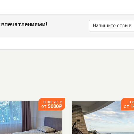
 впечатлениями!
Напишите отзыв
в августе
в 
от
5000₽
от
1