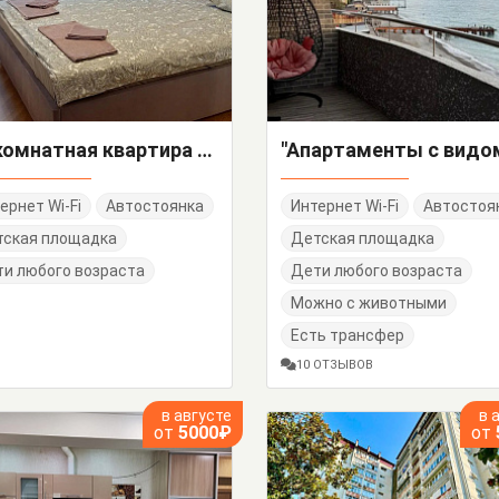
2х-комнатная квартира Победы 65
ернет Wi-Fi
Автостоянка
Интернет Wi-Fi
Автостоя
тская площадка
Детская площадка
и любого возраста
Дети любого возраста
Можно с животными
Есть трансфер
10 ОТЗЫВОВ
в августе
в 
от
5000₽
от