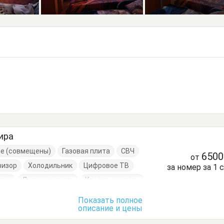
ира
ре (совмещены)
Газовая плита
СВЧ
650
от
визор
Холодильник
Цифровое ТВ
за номер за 1 
лка
Диван-кровать
Кресло-кровать
Кухонный стол
Обеденный стол
Посуда
Показать полное
описание и цены
очки
Шкаф