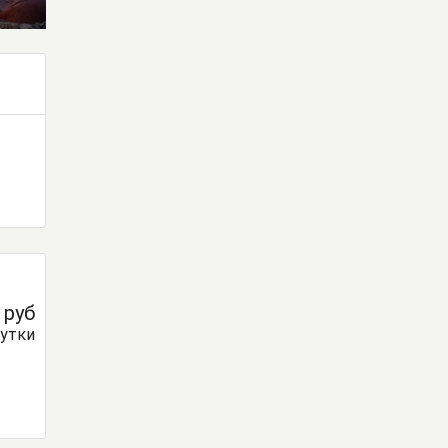
0
руб
сутки