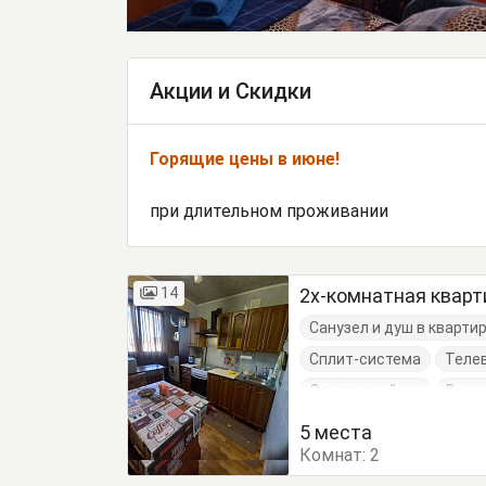
Акции и Скидки
Горящие цены в июне!
при длительном проживании
14
2х-комнатная кварт
Санузел и душ в кварти
Сплит-система
Теле
Электрочайник
Веша
Кровать двуспальная
5 места
Комнат:
Стол
Стулья
2
Тумб