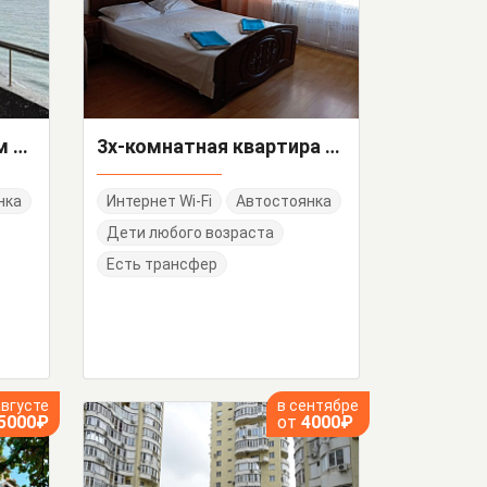
"Апартаменты с видом на море" квартира-студия
3х-комнатная квартира Победы 172/а
нка
Интернет Wi-Fi
Автостоянка
Дети любого возраста
Есть трансфер
августе
в сентябре
5000₽
от
4000₽