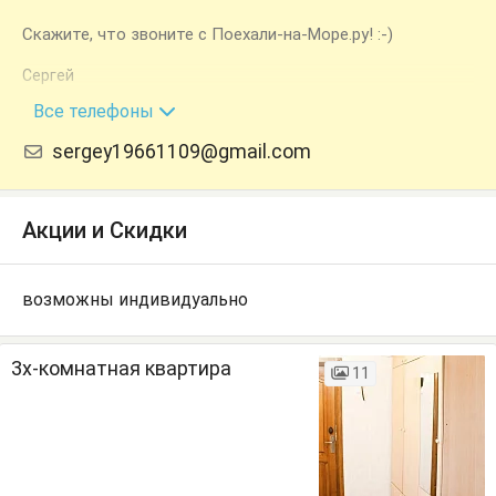
Скажите, что звоните с Поехали-на-Море.ру! :-)
Сергей
+7 (918) 917-07-08
Все телефоны
sergey19661109@gmail.com
Акции и Скидки
возможны индивидуально
3х-комнатная квартира
11