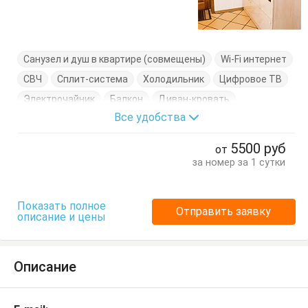
Санузел и душ в квартире (совмещены)
Wi-Fi интернет
СВЧ
Сплит-система
Холодильник
Цифровое ТВ
Электрочайник
Балкон
Диван-кровать
Все удобства
Журнальный столик
Комод
Кресло
Кровати односпальные
Кровать двуспальная
5500
руб
от
Кухонный стол
Обеденный стол
Стол
Стулья
за номер за 1 сутки
Туалетный столик
Тумбочки
Шкаф
Показать полное
Отправить заявку
описание и цены
Описание