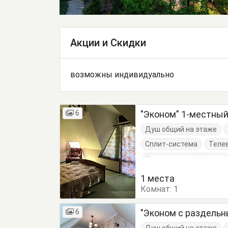
Акции и Скидки
возможны индивидуально
6
"Эконом" 1-местны
Душ общий на этаже
Сплит-система
Теле
Кровать односпальная
1 места
Комнат:
1
6
"Эконом с раздель