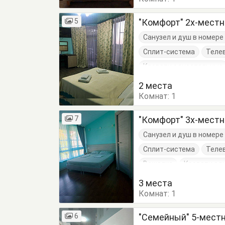
5
"Комфорт" 2х-мест
Санузел и душ в номер
Сплит-система
Теле
Кровати односпальные
Тумбочки
Шкаф
2 места
Комнат:
1
7
"Комфорт" 3х-мест
Санузел и душ в номер
Сплит-система
Теле
Вешалка
Кровати од
Тумбочки
3 места
Комнат:
1
6
"Семейный" 5-мест