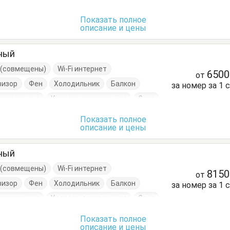
Показать полное
описание и цены
тный
е (совмещены)
Wi-Fi интернет
650
от
визор
Фен
Холодильник
Балкон
за номер за 1 
носпальные
Кровать двуспальная
Стол
Шкаф
Показать полное
описание и цены
тный
е (совмещены)
Wi-Fi интернет
815
от
визор
Фен
Холодильник
Балкон
за номер за 1 
носпальные
Кровать двуспальная
Стол
Шкаф
Показать полное
описание и цены