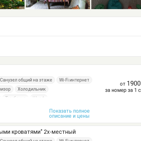
й
Санузел общий на этаже
Wi-Fi интернет
190
от
визор
Холодильник
за номер за 1 
Тумбочка
Шкаф
Показать полное
описание и цены
ными кроватями" 2х-местный