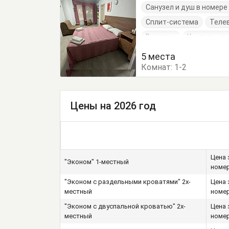
Санузел и душ в номер
Сплит-система
Теле
Вешалка
Кровать дв
Шкаф
5 места
Комнат:
1-2
Цены на 2026 год
Цена 
"Эконом" 1-местный
номе
"Эконом с раздельными кроватями" 2х-
Цена 
местный
номе
"Эконом с двуспальной кроватью" 2х-
Цена 
местный
номе