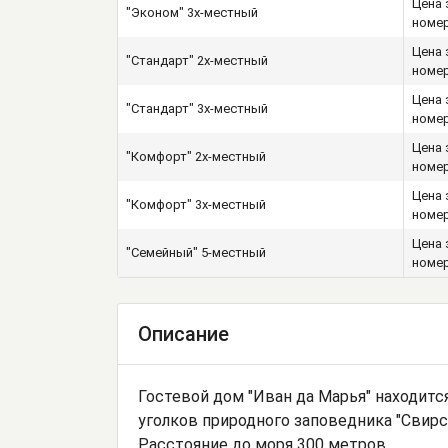
Цена 
"Эконом" 3х-местный
номе
Цена 
"Стандарт" 2х-местный
номе
Цена 
"Стандарт" 3х-местный
номе
Цена 
"Комфорт" 2х-местный
номе
Цена 
"Комфорт" 3х-местный
номе
Цена 
"Семейный" 5-местный
номе
Описание
Гостевой дом "Иван да Марья" находитс
уголков природного заповедника "Свир
Расстояние до моря 300 метров.