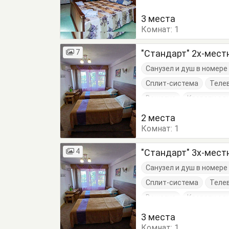
3 места
Комнат:
1
7
"Стандарт" 2х-мес
Санузел и душ в номер
Сплит-система
Теле
Вешалка
Кровати од
Стулья
Тумбочки
2 места
Комнат:
1
4
"Стандарт" 3х-мес
Санузел и душ в номер
Сплит-система
Теле
Вешалка
Кровати од
Стулья
Тумбочки
3 места
Комнат:
1