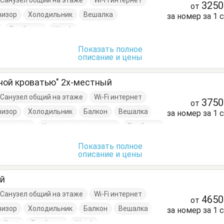
Санузел общий на этаже
Wi-Fi интернет
325
от
визор
Холодильник
Вешалка
за номер за 1 
Тумбочка
Шкаф
Показать полное
описание и цены
ной кроватью" 2х-местный
Санузел общий на этаже
Wi-Fi интернет
375
от
визор
Холодильник
Балкон
Вешалка
за номер за 1 
спальные
Кровать двуспальная
Тумбочки
Показать полное
описание и цены
ый
Санузел общий на этаже
Wi-Fi интернет
465
от
визор
Холодильник
Балкон
Вешалка
за номер за 1 
Стул
Тумбочки
Шкаф