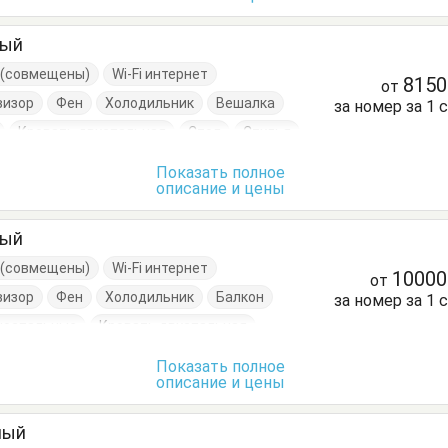
ный
е (совмещены)
Wi-Fi интернет
815
от
визор
Фен
Холодильник
Вешалка
за номер за 1 
Кровать двуспальная
Стол
Стулья
Показать полное
описание и цены
ный
е (совмещены)
Wi-Fi интернет
1000
от
визор
Фен
Холодильник
Балкон
за номер за 1 
носпальные
Кровать двуспальная
Показать полное
описание и цены
ный