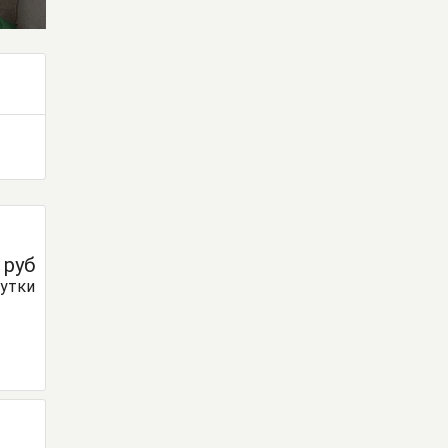
0
руб
сутки