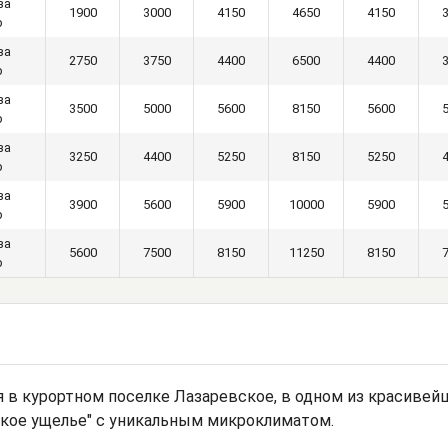
за
1900
3000
4150
4650
4150
р
за
2750
3750
4400
6500
4400
р
за
3500
5000
5600
8150
5600
р
за
3250
4400
5250
8150
5250
р
за
3900
5600
5900
10000
5900
р
за
5600
7500
8150
11250
8150
р
я в курортном поселке Лазаревское, в одном из красивей
ское ущелье" с уникальным микроклиматом.