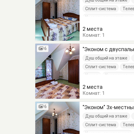
Душ общий на этаже
Сплит-система
Теле
Кровати односпальные
2 места
Комнат:
1
6
"Эконом с двуспаль
Душ общий на этаже
Сплит-система
Теле
Комод
Кровати одно
Шкаф
2 места
Комнат:
1
6
"Эконом" 3х-местн
Душ общий на этаже
Сплит-система
Теле
Кровать двуспальная