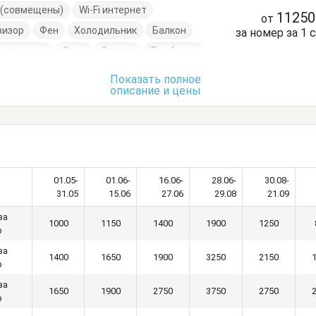
е (совмещены)
Wi-Fi интернет
1125
от
визор
Фен
Холодильник
Балкон
за номер за 1 
успальная
Стол
Стулья
Тумбочки
Показать полное
описание и цены
01.05-
01.06-
16.06-
28.06-
30.08-
31.05
15.06
27.06
29.08
21.09
за
1000
1150
1400
1900
1250
р
за
1400
1650
1900
3250
2150
р
за
1650
1900
2750
3750
2750
р