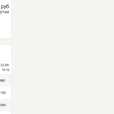
0
руб
сутки
22.09-
19.10
880
1750
2000