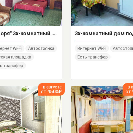
"У моря" 3х-комнатный дом под-ключ
ернет Wi-Fi
Автостоянка
Интернет Wi-Fi
Автостоя
тская площадка
Есть трансфер
ь трансфер
в августе
в 
от
4500₽
от