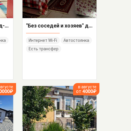
4х-комнатный дом под-ключ Куйбышева 12/5
"Без соседей и хозяев" дом под-ключ
нка
Интернет Wi-Fi
Автостоянка
Есть трансфер
августе
в августе
0000₽
от
4000₽