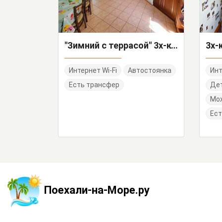
"Зимний с террасой" 3х-комнатный дом под-ключ
Интернет Wi-Fi
Автостоянка
Инт
Есть трансфер
Дет
Мо
Ест
Поехали-на-Море.ру