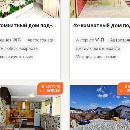
2х-комнатный дом под-ключ Куйбышева 12/4
ернет Wi-Fi
Автостоянка
Интернет Wi-Fi
Автостоя
и любого возраста
Дети любого возраста
жно с животными
Можно с животными
в августе
в 
от
6000₽
от
2