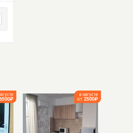
августе
в августе
6500₽
от
2500₽