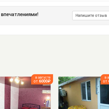
 впечатлениями!
Напишите отзыв
в августе
в 
от
6000₽
от