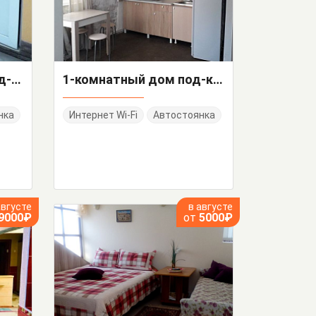
3х-комнатный дом под-ключ Московская 12
1-комнатный дом под-ключ Зерновская 34
нка
Интернет Wi-Fi
Автостоянка
августе
в августе
9000₽
от
5000₽