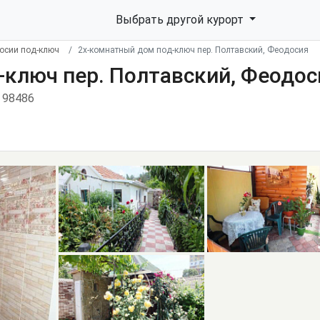
Выбрать другой курорт
осии под-ключ
2х-комнатный дом под-ключ пер. Полтавский, Феодосия
-ключ пер. Полтавский, Феодос
 98486