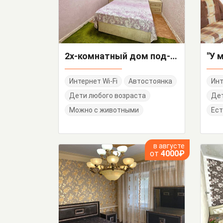
2х-комнатный дом под-ключ Куйбышева 12-7
Интернет Wi-Fi
Автостоянка
Инт
Дети любого возраста
Де
Можно с животными
Ест
в августе
от
4000₽