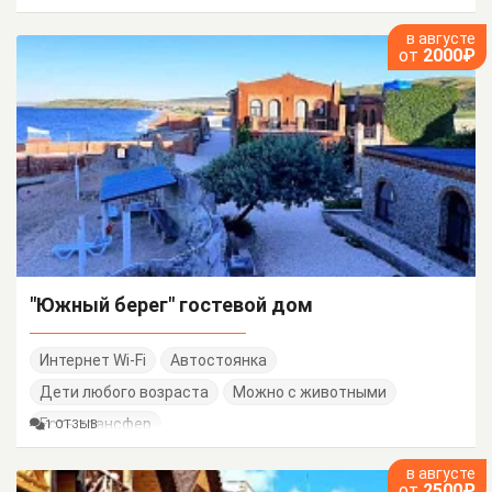
в августе
от
2000₽
"Южный берег" гостевой дом
Интернет Wi-Fi
Автостоянка
Дети любого возраста
Можно с животными
Есть трансфер
1 ОТЗЫВ
в августе
от
2500₽