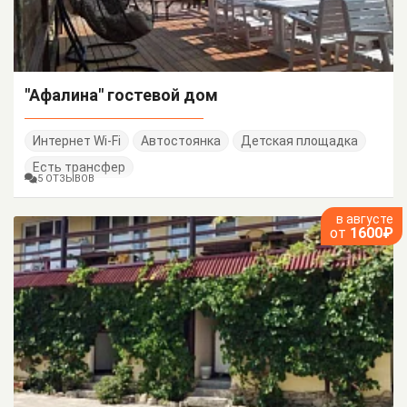
"Афалина" гостевой дом
Интернет Wi-Fi
Автостоянка
Детская площадка
Есть трансфер
5 ОТЗЫВОВ
в августе
от
1600₽