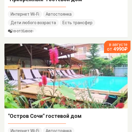
Интернет Wi-Fi
Автостоянка
Дети любого возраста
Есть трансфер
Баня/Сауна
10 ОТЗЫВОВ
в августе
от
4990₽
"Остров Сочи" гостевой дом
Интернет Wi-Fi
Автостоянка