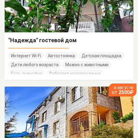
"Надежда" гостевой дом
Интернет Wi-Fi
Автостоянка
Детская площадка
Дети любого возраста
Можно с животными
Есть трансфер
Работает круглогодично
в августе
от
2500₽