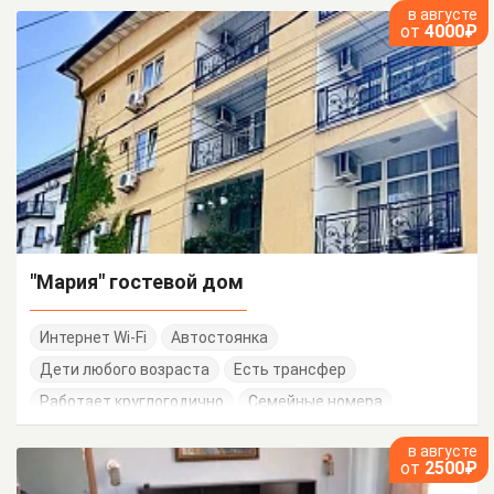
в августе
от
4000₽
"Мария" гостевой дом
Интернет Wi-Fi
Автостоянка
Дети любого возраста
Есть трансфер
Работает круглогодично
Семейные номера
в августе
от
2500₽