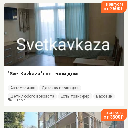
в августе
от
2600₽
"SvetKavkaza" гостевой дом
Автостоянка
Детская площадка
Дети любого возраста
Есть трансфер
Бассейн
1 ОТЗЫВ
в августе
от
3500₽