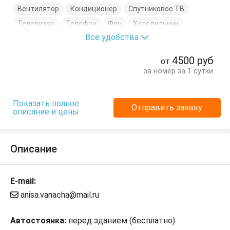
Вентилятор
Кондиционер
Спутниковое ТВ
Телевизор
Телефон
Фен
Холодильник
Все удобства
Электрочайник
Диван
Журнальный столик
Кровать двуспальная
Кухонный стол
4500
руб
от
Обеденный стол
Посуда
Стол
Тумбочки
за номер за 1 сутки
Шкаф
Показать полное
Отправить заявку
описание и цены
Описание
E-mail:
anisa.vanacha@mail.ru
Автостоянка:
перед зданием (бесплатно)