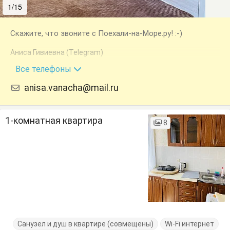
1/15
2/15
Скажите, что звоните с Поехали-на-Море.ру! :-)
Аниса Гивиевна (Telegram)
+7 (940) 992-89-36
Все телефоны
anisa.vanacha@mail.ru
1-комнатная квартира
8
Санузел и душ в квартире (совмещены)
Wi-Fi интернет