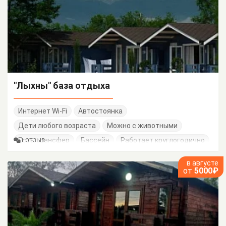
"Лыхны" база отдыха
Интернет Wi-Fi
Автостоянка
Дети любого возраста
Можно с животными
Есть трансфер
Бассейн
Работает круглогодично
1 ОТЗЫВ
в августе
от
5000₽