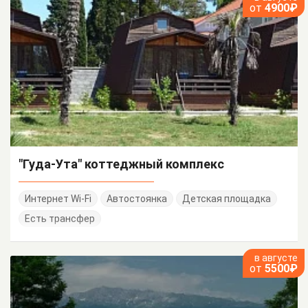
от
4900₽
"Гуда-Ута" коттеджный комплекс
Интернет Wi-Fi
Автостоянка
Детская площадка
Есть трансфер
в августе
от
5500₽