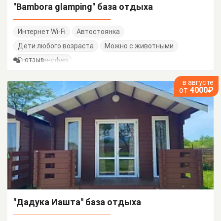
"Bambora glamping" база отдыха
Интернет Wi-Fi
Автостоянка
Дети любого возраста
Можно с животными
Есть трансфер
1 ОТЗЫВ
в августе
от
4000₽
"Дадука Иашта" база отдыха