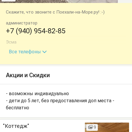
Скажите, что звоните с Поехали-на-Море.ру! :-)
администратор
+7 (940) 954-82-85
Эсма
+7 (940) 998-66-78
Все телефоны
Акции и Скидки
- возможны индивидуально
- дети до 5 лет, без предоставления доп места -
бесплатно
"Коттедж"
9