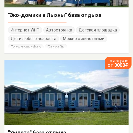
"Эко-домики в Лыхны" база отдыха
Интернет Wi-Fi
Автостоянка
Детская площадка
Дети любого возраста
Можно с животными
Есть трансфер
Бассейн
в августе
от
3000₽
"Хыпста" база отдыха