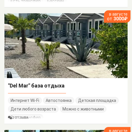
Есть трансфер
Бассейн
в августе
от
3000₽
"Del Mar" база отдыха
Интернет Wi-Fi
Автостоянка
Детская площадка
Дети любого возраста
Можно с животными
Есть трансфер
2 ОТЗЫВА
в августе