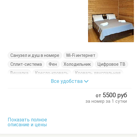
Санузел и душ в номере
Wi-Fi интернет
Сплит-система
Фен
Холодильник
Цифровое ТВ
Вешалка
Кресло-кровать
Кровать двуспальная
Все удобства
Раскладная кровать
Стол
Стулья
Тумбочки
5500
руб
от
за номер за 1 сутки
Показать полное
описание и цены