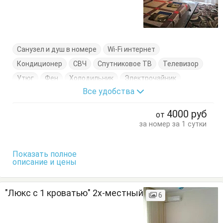
Санузел и душ в номере
Wi-Fi интернет
Кондиционер
СВЧ
Спутниковое ТВ
Телевизор
Утюг
Фен
Холодильник
Электрочайник
Все удобства
Балкон
Кровати односпальные
Кровать двуспальная
Тумбочки
Шкаф
4000
руб
от
за номер за 1 сутки
Показать полное
описание и цены
"Люкс с 1 кроватью" 2х-местный
6