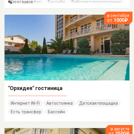
Есть трансфер
Бассейн
Работает круглогодично
10 ОТЗЫВОВ
Семейные номера
в сентябре
от
1000₽
"Орхидея" гостиница
Интернет Wi-Fi
Автостоянка
Детская площадка
Есть трансфер
Бассейн
в августе
от
2500₽