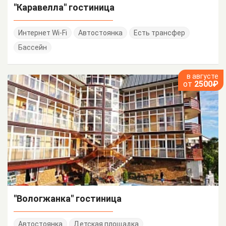
"Каравелла" гостиница
Интернет Wi-Fi
Автостоянка
Есть трансфер
Бассейн
в августе
от
2500₽
"Вологжанка" гостиница
Автостоянка
Детская площадка