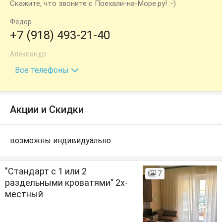
Скажите, что звоните с Поехали-на-Море.ру! :-)
Фёдор
+7 (918) 493-21-40
Александр
+7 (995) 199-82-80
Все телефоны
Акции и Скидки
возможны индивидуально
"Стандарт с 1 или 2
7
раздельными кроватями" 2х-
местный