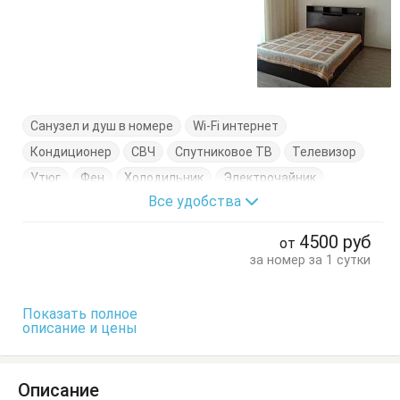
Санузел и душ в номере
Wi-Fi интернет
Кондиционер
СВЧ
Спутниковое ТВ
Телевизор
Утюг
Фен
Холодильник
Электрочайник
Все удобства
Балкон
Кровати односпальные
Кровать двуспальная
Тумбочки
Шкаф
4500
руб
от
за номер за 1 сутки
Показать полное
описание и цены
Описание