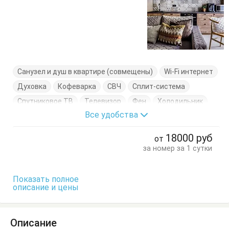
Санузел и душ в квартире (совмещены)
Wi-Fi интернет
Духовка
Кофеварка
СВЧ
Сплит-система
Спутниковое ТВ
Телевизор
Фен
Холодильник
Все удобства
Электроплита
Электрочайник
Балкон
Вешалка
Диван
Журнальный столик
Кровать двуспальная
18000
руб
от
Стол
Стулья
Тумбочки
Шкаф
за номер за 1 сутки
Показать полное
описание и цены
Описание