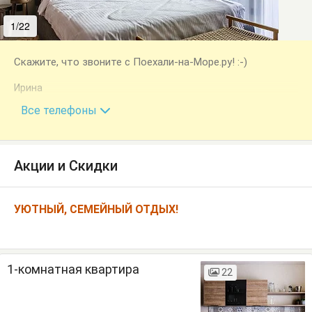
1/22
2/22
Скажите, что звоните с Поехали-на-Море.ру! :-)
Ирина
+7 (918) 336-28-29
Все телефоны
Акции и Скидки
УЮТНЫЙ, СЕМЕЙНЫЙ ОТДЫХ!
1-комнатная квартира
22