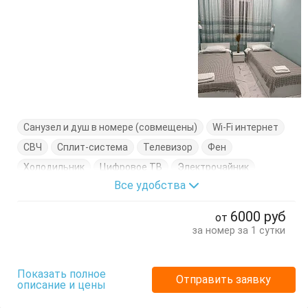
Санузел и душ в номере (совмещены)
Wi-Fi интернет
СВЧ
Сплит-система
Телевизор
Фен
Холодильник
Цифровое ТВ
Электрочайник
Все удобства
Диван-кровать
Кровати односпальные
Кровать двуспальная
Кухонный стол
6000
руб
от
Обеденный стол
Посуда
Стол
Стулья
за номер за 1 сутки
Терраса
Тумбочки
Шкаф
Показать полное
Отправить заявку
описание и цены