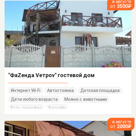
в августе
от
3500₽
"ФаZенда Vетроv" гостевой дом
Интернет Wi-Fi
Автостоянка
Детская площадка
Дети любого возраста
Можно с животными
Есть трансфер
Бассейн
в августе
от
2000₽