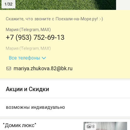
1/32
2/32
Скажите, что звоните с Поехали-на-Море.ру! :-)
Мария (Telegram, МАХ)
+7 (953) 752-69-13
Мария (Telegram, МАХ)
+7 (978) 544-45-86
Все телефоны
mariya.zhukova.82@bk.ru
Акции и Скидки
возможны индивидуально
"Домик люкс"
8