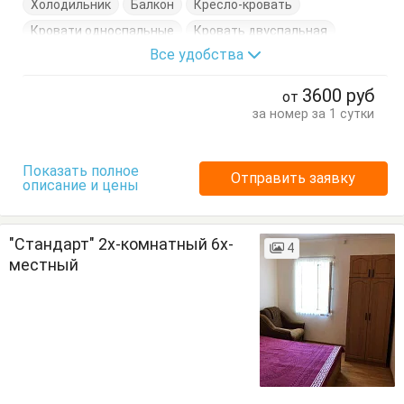
Холодильник
Балкон
Кресло-кровать
Кровати односпальные
Кровать двуспальная
Все удобства
Посуда
Стол
Стулья
Тумбочки
Шкаф
3600
руб
от
за номер за 1 сутки
Показать полное
Отправить заявку
описание и цены
"Стандарт" 2х-комнатный 6х-
4
местный