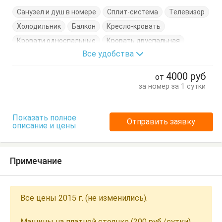
Санузел и душ в номере
Сплит-система
Телевизор
Холодильник
Балкон
Кресло-кровать
Кровати односпальные
Кровать двуспальная
Все удобства
Посуда
Стол
Стулья
Тумбочки
Шкаф
4000
руб
от
за номер за 1 сутки
Показать полное
Отправить заявку
описание и цены
Примечание
Все цены 2015 г. (не изменились).
Машины на платной стоянке (200 руб./сутки).