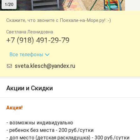
1/20
2/20
Скажите, что звоните с Поехали-на-Море.ру! :-)
Светлана Леонидовна
+7 (918) 491-29-79
+7 (918) 463-06-31
Все телефоны
sveta.klesch@yandex.ru​​​​​​​​​​​​​​
Акции и Скидки
Акция!
- возможны индивидуально
- ребенок без места - 200 руб./сутки
- доп место (детская раскладушка) - 300 руб./сутки