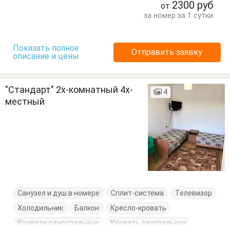
2300
руб
от
за номер за 1 сутки
Показать полное
Отправить заявку
описание и цены
"Стандарт" 2х-комнатный 4х-
4
местный
Санузел и душ в номере
Сплит-система
Телевизор
Холодильник
Балкон
Кресло-кровать
Кровати односпальные
Кровать двуспальная