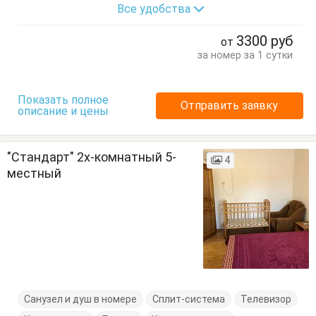
Все удобства
Посуда
Стол
Стулья
Тумбочки
Шкаф
3300
руб
от
за номер за 1 сутки
Показать полное
Отправить заявку
описание и цены
"Стандарт" 2х-комнатный 5-
4
местный
Санузел и душ в номере
Сплит-система
Телевизор