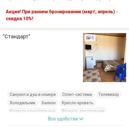
Акция! При раннем бронировании (март, апрель) -
скидка 10%!
"Стандарт"
5
Санузел и душ в номере
Сплит-система
Телевизор
Холодильник
Балкон
Кресло-кровать
Кровати односпальные
Кровать двуспальная
Все удобства
Посуда
Стол
Стулья
Тумбочки
Шкаф