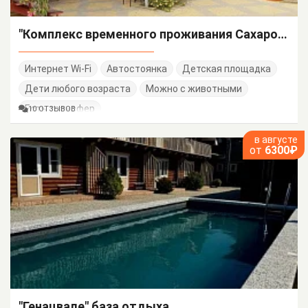
"Комплекс временного проживания Сахарок" база отдыха
Интернет Wi-Fi
Автостоянка
Детская площадка
Дети любого возраста
Можно с животными
Есть трансфер
10 ОТЗЫВОВ
в августе
от
6300₽
"Генацвале" база отдыха