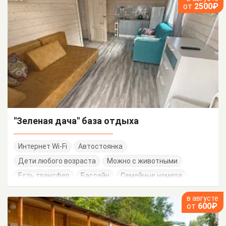
от
2500₽
"Зеленая дача" база отдыха
Интернет Wi-Fi
Автостоянка
Дети любого возраста
Можно с животными
Есть трансфер
Бассейн
Семейные номера
в августе
от
600₽