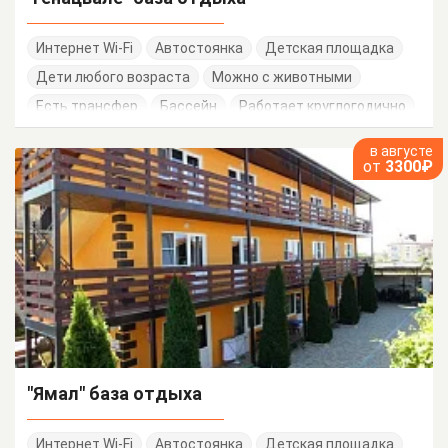
Интернет Wi-Fi
Автостоянка
Детская площадка
Дети любого возраста
Можно с животными
Есть трансфер
Бассейн
Работает круглогодично
в августе
от
3300₽
"Ямал" база отдыха
Интернет Wi-Fi
Автостоянка
Детская площадка