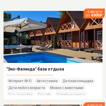
в августе
от
4900₽
"Эко-Фазенда" база отдыха
Интернет Wi-Fi
Автостоянка
Детская площадка
Дети любого возраста
Можно с животными
Есть трансфер
Бассейн
Семейные номера
в августе