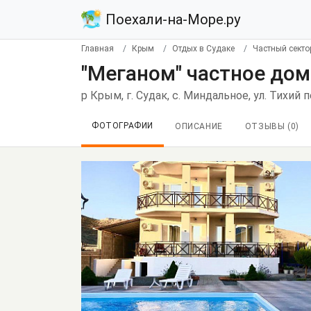
Поехали-на-Море.ру
Главная
Крым
Отдых в Судаке
Частный секто
"Меганом" частное до
р Крым, г. Судак, с. Миндальное, ул. Тихий 
ФОТОГРАФИИ
ОПИСАНИЕ
ОТЗЫВЫ (
0
)