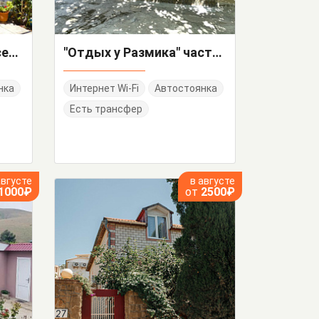
"Капитания" частный сектор
"Отдых у Размика" частный сектор
нка
Интернет Wi-Fi
Автостоянка
Есть трансфер
августе
в августе
1000₽
от
2500₽