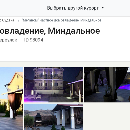
Выбрать другой курорт
р Судака
"Меганом" частное домовладение, Миндальное
мовладение, Миндальное
переулок
ID 98094