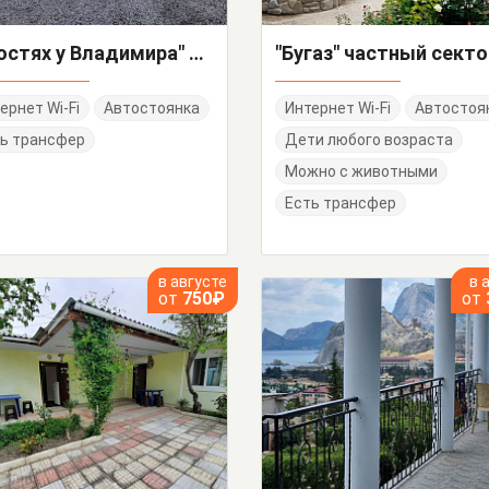
"В гостях у Владимира" частный сектор
"Бугаз" частный секто
ернет Wi-Fi
Автостоянка
Интернет Wi-Fi
Автостоя
ь трансфер
Дети любого возраста
Можно с животными
Есть трансфер
в августе
в 
от
750₽
от