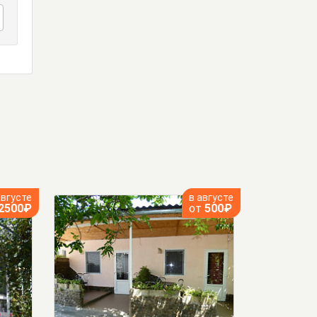
августе
в августе
2500₽
от
500₽