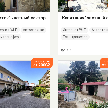
сток" частный сектор
ернет Wi-Fi
Автостоянка
Интернет Wi-Fi
Автостоя
ь трансфер
Есть трансфер
1 ОТЗЫВ
в августе
в 
от
2000₽
от