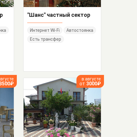
р
"Шанс" частный сектор
нка
Интернет Wi-Fi
Автостоянка
Есть трансфер
августе
в августе
3500₽
от
3000₽