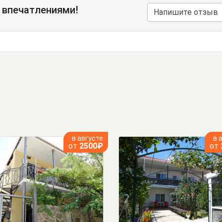
 впечатлениями!
Напишите отзыв
в августе
в 
от
2500₽
от