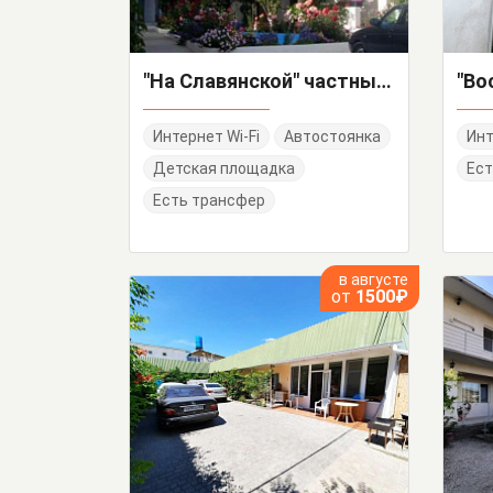
"На Славянской" частный сектор
"Во
Интернет Wi-Fi
Автостоянка
Инт
Детская площадка
Ест
Есть трансфер
в августе
от
1500₽