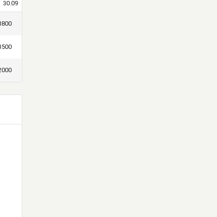
30.09
3800
3500
2000