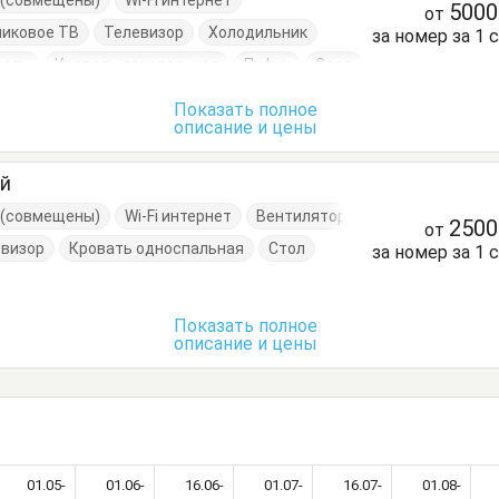
е (совмещены)
Wi-Fi интернет
500
от
никовое ТВ
Телевизор
Холодильник
за номер за 1 
вать
Кровать двуспальная
Пуфик
Стол
аф
Показать полное
описание и цены
ый
е (совмещены)
Wi-Fi интернет
Вентилятор
250
от
евизор
Кровать односпальная
Стол
за номер за 1 
Показать полное
описание и цены
01.05-
01.06-
16.06-
01.07-
16.07-
01.08-