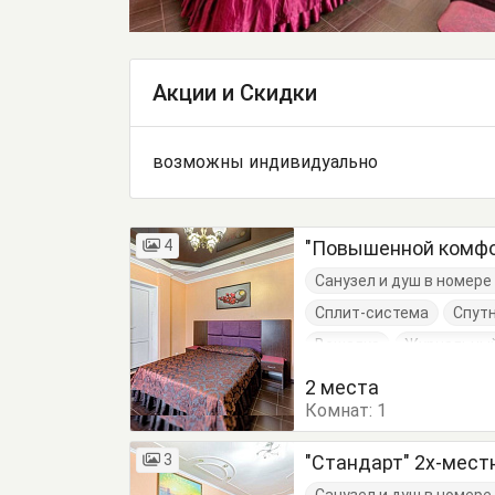
Акции и Скидки
возможны индивидуально
4
"Повышенной комфо
Санузел и душ в номер
Сплит-система
Спут
Вешалка
Журнальный
Кровать двуспальная
2 места
Комнат:
Тумбочки
1
Шкаф
3
"Стандарт" 2х-мес