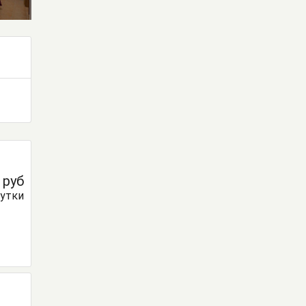
0
руб
сутки