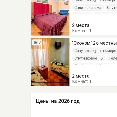
Санузел и душ в номер
Сплит-система
Спут
Вешалка
Кресло-кро
Стул
Тумбочки
Шк
2 места
Комнат:
1
3
"Эконом" 2х-местн
Санузел и душ в номер
Спутниковое ТВ
Тел
Тумбочки
Шкаф
2 места
Комнат:
1
Цены на 2026 год