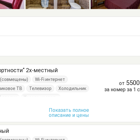
ртности" 2х-местный
е (совмещены)
Wi-Fi интернет
550
от
никовое ТВ
Телевизор
Холодильник
за номер за 1 
 столик
Кресло-кровать
Пуфик
Стол
Стул
Туалетный столик
Показать полное
описание и цены
тный