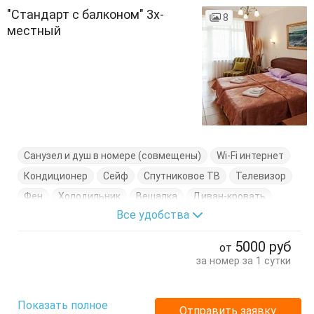
"Стандарт с балконом" 3х-
8
местный
Санузел и душ в номере (совмещены)
Wi-Fi интернет
Кондиционер
Сейф
Спутниковое ТВ
Телевизор
Фен
Холодильник
Вешалка
Диван-кровать
Все удобства
Журнальный столик
Кресло
Кресло-кровать
Кровать двуспальная
Кровать односпальная
Стол
5000
руб
от
Стулья
Туалетный столик
Тумбочки
Шкаф
за номер за 1 сутки
Показать полное
Отправить заявку