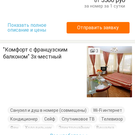
5500
руб
от
Шкаф
за номер за 1 сутки
Показать полное
Отправить заявку
описание и цены
"Комфорт с французским
3
балконом" 3х-местный
Санузел и душ в номере (совмещены)
Wi-Fi интернет
Кондиционер
Сейф
Спутниковое ТВ
Телевизор
Фен
Холодильник
Электрочайник
Вешалка