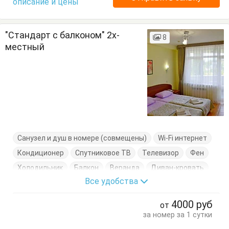
описание и цены
"Стандарт с балконом" 2х-
8
местный
Санузел и душ в номере (совмещены)
Wi-Fi интернет
Кондиционер
Спутниковое ТВ
Телевизор
Фен
Холодильник
Балкон
Веранда
Диван-кровать
Все удобства
Журнальный столик
Кресло
Кресло-кровать
Кровать двуспальная
Пуфик
Стол
Стулья
4000
руб
от
Туалетный столик
Тумбочки
Шкаф
за номер за 1 сутки