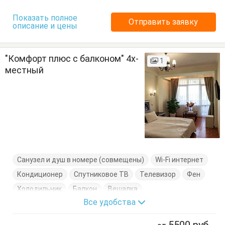
Показать полное
Отправить заявку
описание и цены
"Комфорт плюс с балконом" 4х-
1
местный
Санузел и душ в номере (совмещены)
Wi-Fi интернет
Кондиционер
Спутниковое ТВ
Телевизор
Фен
Холодильник
Балкон
Вешалка
Все удобства
Журнальный столик
Кресло
Кресло-кровать
Посуда
Пуфик
Стол
Стулья
Тумбочки