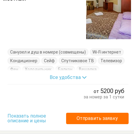
Санузел и душ в номере (совмещены)
Wi-Fi интернет
Кондиционер
Сейф
Спутниковое ТВ
Телевизор
Фен
Холодильник
Балкон
Вешалка
Все удобства
Журнальный столик
Кровать двуспальная
Стол
Стулья
Туалетный столик
Шкаф
5200
руб
от
за номер за 1 сутки
Показать полное
Отправить заявку
описание и цены