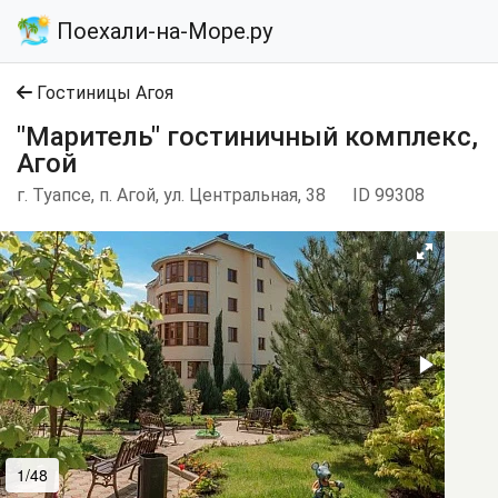
Поехали-на-Море.ру
Гостиницы Агоя
"Маритель" гостиничный комплекс,
Агой
г. Туапсе, п. Агой, ул. Центральная, 38
ID 99308
1/48
2/48