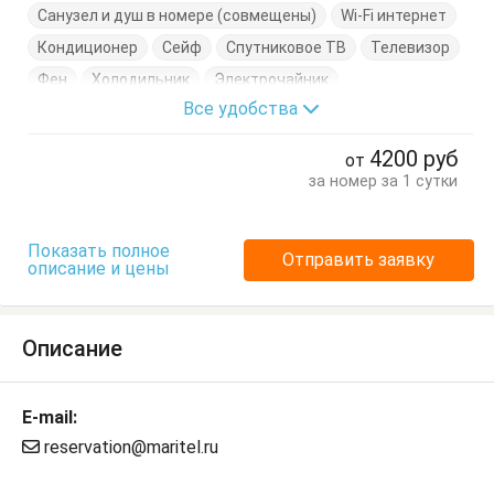
Санузел и душ в номере (совмещены)
Wi-Fi интернет
Кондиционер
Сейф
Спутниковое ТВ
Телевизор
Фен
Холодильник
Электрочайник
Все удобства
Диван-кровать
Журнальный столик
Кровать двуспальная
Посуда
Стол
Стулья
4200
руб
от
Тумбочки
Шкаф
за номер за 1 сутки
Показать полное
Отправить заявку
описание и цены
Описание
E-mail:
reservation@maritel.ru