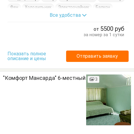
Фен
Холодильник
Электрочайник
Балкон
Все удобства
Вешалка
Кровать двуспальная
Стол
Стулья
Шкаф
5500
руб
от
за номер за 1 сутки
Показать полное
Отправить заявку
описание и цены
"Комфорт Мансарда" 6-местный
3