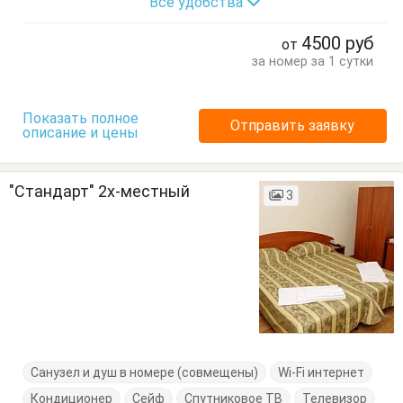
Все удобства
Диван-кровать
Журнальный столик
Кровать двуспальная
Кровать односпальная
4500
руб
от
Посуда
Стол
Стулья
Тумбочки
Шкаф
за номер за 1 сутки
Показать полное
Отправить заявку
описание и цены
"Стандарт" 2х-местный
3
Санузел и душ в номере (совмещены)
Wi-Fi интернет
Кондиционер
Сейф
Спутниковое ТВ
Телевизор