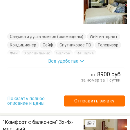
Санузел и душ в номере (совмещены)
Wi-Fi интернет
Кондиционер
Сейф
Спутниковое ТВ
Телевизор
Фен
Холодильник
Балкон
Вешалка
Все удобства
Диван-кровать
Журнальный столик
Кровать двуспальная
Посуда
Стол
Тумбочки
8900
руб
от
Шкаф
за номер за 1 сутки
Показать полное
Отправить заявку
описание и цены
"Комфорт с балконом" 3х-4х-
7
местный