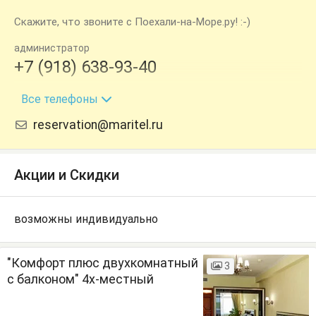
Скажите, что звоните с Поехали-на-Море.ру! :-)
администратор
+7 (918) 638-93-40
+7 (991) 417-53-77
Все телефоны
reservation@maritel.ru
Акции и Скидки
возможны индивидуально
"Комфорт плюс двухкомнатный
3
с балконом" 4х-местный