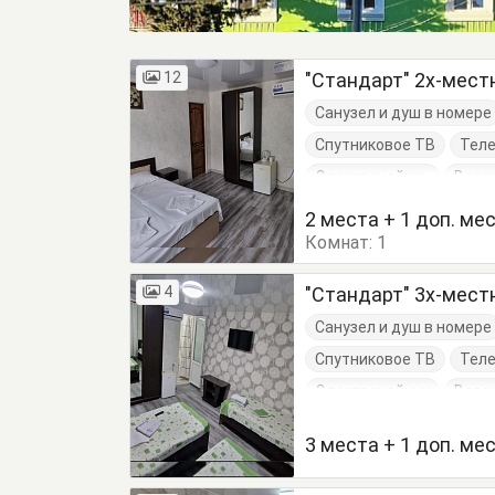
12
"Стандарт" 2х-мес
Санузел и душ в номере
Спутниковое ТВ
Тел
Электрочайник
Вера
Кровать двуспальная
2 места + 1 доп. ме
Комнат:
1
4
"Стандарт" 3х-мес
Санузел и душ в номере
Спутниковое ТВ
Тел
Электрочайник
Вера
Кровать двуспальная
3 места + 1 доп. ме