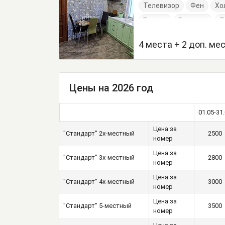
Телевизор
Фен
Хо
Балкон
Вешалка
Д
Кровать двуспальная
4 места + 2 доп. ме
Стол
Стулья
Тумб
Цены на 2026 год
01.05-31
Цена за
"Стандарт" 2х-местный
2500
номер
Цена за
"Стандарт" 3х-местный
2800
номер
Цена за
"Стандарт" 4х-местный
3000
номер
Цена за
"Стандарт" 5-местный
3500
номер