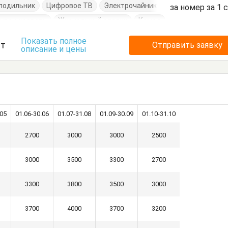
лодильник
Цифровое ТВ
Электрочайник
за номер за 1 
иван-кровать
Журнальный столик
Комод
Кухонный стол
Обеденный стол
Посуда
Показать полное
ст
Отправить заявку
описание и цены
очки
Шкаф
.05
01.06-30.06
01.07-31.08
01.09-30.09
01.10-31.10
2700
3000
3000
2500
3000
3500
3300
2700
3300
3800
3500
3000
3700
4000
3700
3200