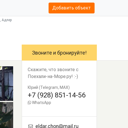
Добавить объект
, Адлер
Звоните и бронируйте!
Скажите, что звоните с
Поехали-на-Море.ру! :-)
Юрий (Telegram, MAX)
+7 (928) 851-14-56
WhatsApp
eldar.chon@mail.ru