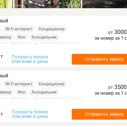
тный
Wi-Fi интернет
Кондиционер
300
от
евизор
Фен
Холодильник
за номер за 1 
нда
Вешалка
Кровати двуспальные
Стулья
Тумбочки
Шкаф
ст
Показать полное
Отправить заявку
описание и цены
тный
Wi-Fi интернет
Кондиционер
350
от
евизор
Фен
Холодильник
за номер за 1 
нда
Вешалка
Кровати односпальные
Стулья
Тумбочки
Шкаф
Показать полное
ст
Отправить заявку
описание и цены