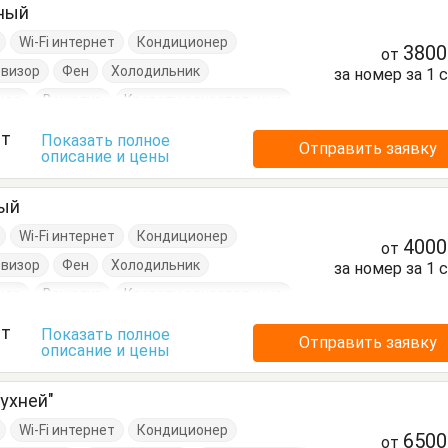
тный
Wi-Fi интернет
Кондиционер
380
от
евизор
Фен
Холодильник
за номер за 1 
нда
Вешалка
Кровати односпальные
Стулья
Тумбочки
Шкаф
ст
Показать полное
Отправить заявку
описание и цены
ный
Wi-Fi интернет
Кондиционер
400
от
евизор
Фен
Холодильник
за номер за 1 
нда
Вешалка
Кровати односпальные
Стулья
Тумбочки
Шкаф
ст
Показать полное
Отправить заявку
описание и цены
ухней"
Wi-Fi интернет
Кондиционер
650
от