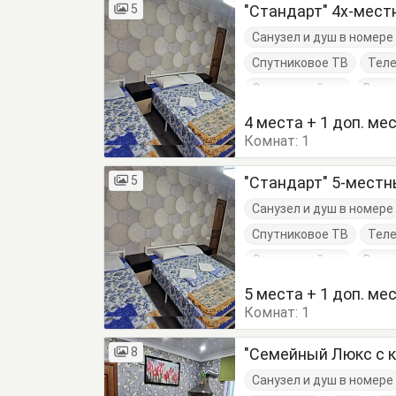
5
"Стандарт" 4х-мес
Санузел и душ в номере
Спутниковое ТВ
Тел
Электрочайник
Вера
Кровать двуспальная
4 места + 1 доп. ме
Комнат:
1
5
"Стандарт" 5-мест
Санузел и душ в номере
Спутниковое ТВ
Тел
Электрочайник
Вера
Кровать двуспальная
5 места + 1 доп. ме
Комнат:
1
8
"Семейный Люкс с к
Санузел и душ в номере