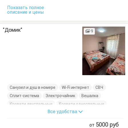
Показать полное
описание и цены
"Домик"
9
Санузел и душ в номере
Wi-Fi интернет
СВЧ
Сплит-система
Электрочайник
Вешалка
Кровати двуспальные
Кровати односпальные
Все удобства
Кухонный стол
Обеденный стол
Посуда
Тумбочки
Шкаф
5000
руб
от