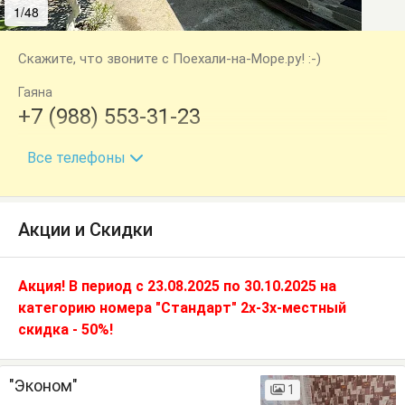
1/48
2/48
Скажите, что звоните с Поехали-на-Море.ру! :-)
Гаяна
+7 (988) 553-31-23
+7 (940) 996-99-02
Все телефоны
Акции и Скидки
Акция! В период с 23.08.2025 по 30.10.2025 на
категорию номера "Стандарт" 2х-3х-местный
скидка - 50%!
"Эконом"
1