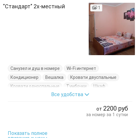
"Стандарт" 2х-местный
1
Санузел и душ в номере
Wi-Fi интернет
Кондиционер
Вешалка
Кровати двуспальные
Кровати односпальные
Тумбочки
Шкаф
Все удобства
2200
руб
от
за номер за 1 сутки
Показать полное