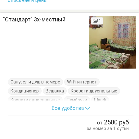
описание и цены
"Стандарт" 3х-местный
1
Санузел и душ в номере
Wi-Fi интернет
Кондиционер
Вешалка
Кровати двуспальные
Кровати односпальные
Тумбочки
Шкаф
Все удобства
2500
руб
от
за номер за 1 сутки