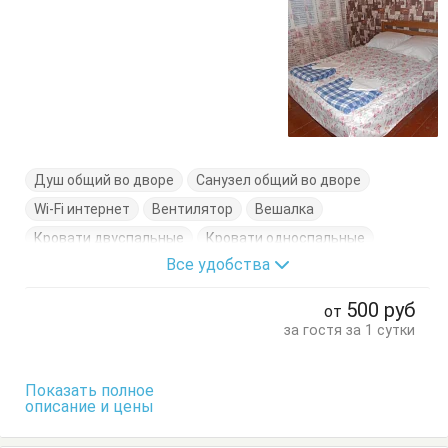
Душ общий во дворе
Санузел общий во дворе
Wi-Fi интернет
Вентилятор
Вешалка
Кровати двуспальные
Кровати односпальные
Все удобства
Тумбочки
Шкаф
500
руб
от
за гостя за 1 сутки
Показать полное
описание и цены